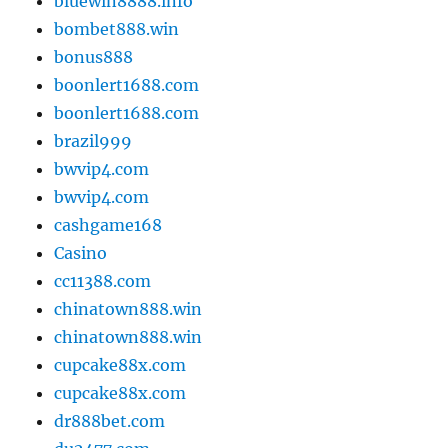
bluewin8888.info
bombet888.win
bonus888
boonlert1688.com
boonlert1688.com
brazil999
bwvip4.com
bwvip4.com
cashgame168
Casino
cc11388.com
chinatown888.win
chinatown888.win
cupcake88x.com
cupcake88x.com
dr888bet.com