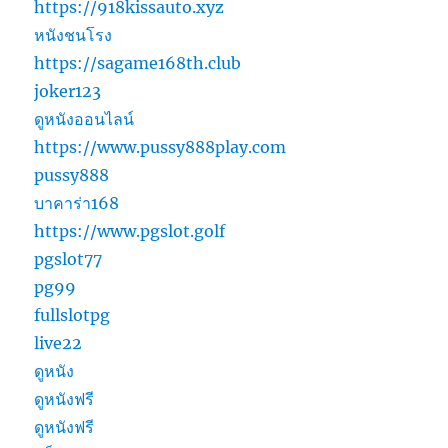
https://918kissauto.xyz
หนังชนโรง
https://sagame168th.club
joker123
ดูหนังออนไลน์
https://www.pussy888play.com
pussy888
บาคาร่า168
https://www.pgslot.golf
pgslot77
pg99
fullslotpg
live22
ดูหนัง
ดูหนังฟรี
ดูหนังฟรี