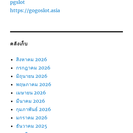
pgslot
https://gogoslot.asia
คลังเก็บ
สิงหาคม 2026
กรกฎาคม 2026
มิถุนายน 2026
พฤษภาคม 2026
เมษายน 2026
มีนาคม 2026
กุมภาพันธ์ 2026
มกราคม 2026
ธันวาคม 2025