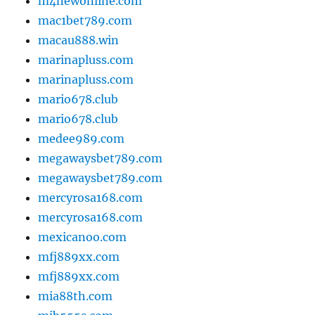
m4newonline.com
mac1bet789.com
macau888.win
marinapluss.com
marinapluss.com
mario678.club
mario678.club
medee989.com
megawaysbet789.com
megawaysbet789.com
mercyrosa168.com
mercyrosa168.com
mexicanoo.com
mfj889xx.com
mfj889xx.com
mia88th.com