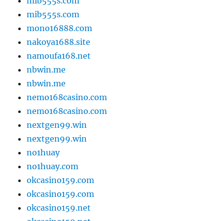
mib555s.com
mib555s.com
mono16888.com
nakoya1688.site
namoufa168.net
nbwin.me
nbwin.me
nemo168casino.com
nemo168casino.com
nextgen99.win
nextgen99.win
no1huay
no1huay.com
okcasino159.com
okcasino159.com
okcasino159.net