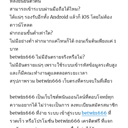
หลังยืนยันตัวตน
สามารถเข้าระบบผ่านมือถือได้ไหม?
ได้แน่ๆ รองรับอีกทั้ง Android แล้วก็ iOS โดยไม่ต้อง
ดาวน์โหลด
ฝากถอนขั้นต่ำเท่าใด?
ไม่มีอย่างต่ำ ฝากมากแค่ไหนก็ได้ ถอนเริ่มต้นเพียงแค่ 1
บาท
betwin666 ไม่มีอันตรายจริงหรือไม่?
ไม่มีอันตรายแน่ๆ เพราะใช้ระบบเข้ารหัสข้อมูลระดับสูง
และก็มีคณะทำงานดูแลตลอดระยะเวลา
สรุปภาพรวม betwin666 เว็บตรงที่ครบจบในที่เดียว
betwin666 เป็นเว็บไซต์พนันออนไลน์ที่ตอบโจทย์ทุก
ความอยากได้ ไม่ว่าจะเป็นการ ลงทะเบียนสมัครสมาชิก
betwin666 ที่ง่าย ระบบ เข้าสู่ระบบ
betwin666
ที่
รวดเร็ว หรือโปรโมชั่น betwin666 เครดิตฟรี ที่แจก