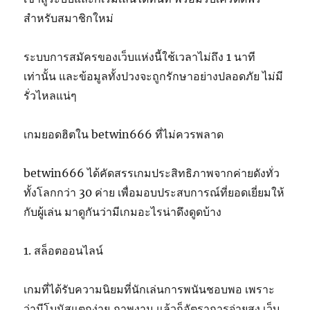
สำหรับสมาชิกใหม่
ระบบการสมัครของเว็บแห่งนี้ใช้เวลาไม่ถึง 1 นาที
เท่านั้น และข้อมูลทั้งปวงจะถูกรักษาอย่างปลอดภัย ไม่มี
รั่วไหลแน่ๆ
เกมยอดฮิตใน betwin666 ที่ไม่ควรพลาด
betwin666 ได้คัดสรรเกมประสิทธิภาพจากค่ายดังทั่ว
ทั้งโลกกว่า 30 ค่าย เพื่อมอบประสบการณ์ที่ยอดเยี่ยมให้
กับผู้เล่น มาดูกันว่ามีเกมอะไรน่าดึงดูดบ้าง
1. สล็อตออนไลน์
เกมที่ได้รับความนิยมที่นักเล่นการพนันชอบพอ เพราะ
ว่ามีโบนัสแตกง่าย ภาพงาม แล้วก็อัตราการจ่ายสูง เว็บ