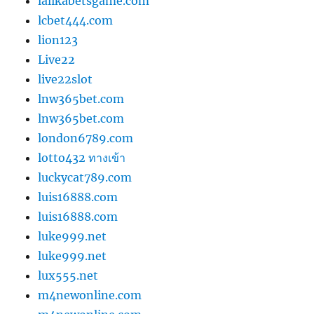
lalikabetsgame.com
lcbet444.com
lion123
Live22
live22slot
lnw365bet.com
lnw365bet.com
london6789.com
lotto432 ทางเข้า
luckycat789.com
luis16888.com
luis16888.com
luke999.net
luke999.net
lux555.net
m4newonline.com