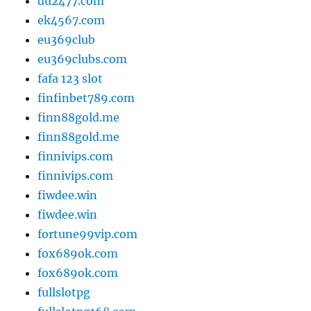
du2477.com
ek4567.com
eu369club
eu369clubs.com
fafa 123 slot
finfinbet789.com
finn88gold.me
finn88gold.me
finnivips.com
finnivips.com
fiwdee.win
fiwdee.win
fortune99vip.com
fox689ok.com
fox689ok.com
fullslotpg