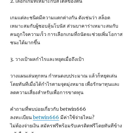
2. เลือกเกมที่เหมาะกับสไตล์ของตน
เกมแต่ละชนิดมีความแตกต่างกัน ดังเช่นว่า สล็อต
เหมาะสมกับผู้ชอบลุ้นโบนัส ส่วนบาคาร่าเหมาะสมกับ
คนถูกใจความเร็ว การเลือกเกมที่ถนัดจะช่วยเพิ่มโอกาส
ชนะได้มากขึ้น
3. วางเป้าผลกำไรและหยุดเมื่อถึงเป้า
วางแผนเล่นทุกหน กำหนดงบประมาณ แล้วก็หยุดเล่น
โดยทันทีเมื่อได้กำไรตามจุดมุ่งหมาย เพื่อรักษาทุนและ
ลดความเสี่ยงสำหรับเพื่อการขาดทุน
คำถามที่พบบ่อยเกี่ยวกับ betwin666
ลงทะเบียน
betwin666
มีค่าใช้จ่ายไหม?
ไม่ต้องจ่ายเงิน สมัครฟรีพร้อมรับเครดิตฟรีโดยทันทีข้าง