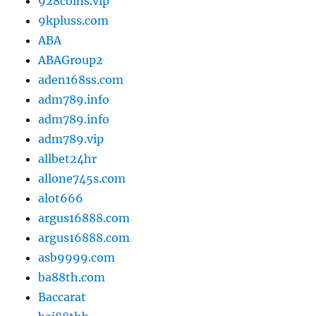
928coins.vip
9kpluss.com
ABA
ABAGroup2
aden168ss.com
adm789.info
adm789.info
adm789.vip
allbet24hr
allone745s.com
alot666
argus16888.com
argus16888.com
asb9999.com
ba88th.com
Baccarat