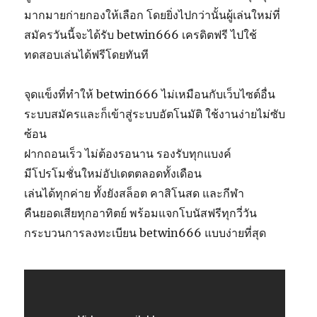
มากมายก่ายกองให้เลือก โดยยิ่งไปกว่านั้นผู้เล่นใหม่ที่
สมัครวันนี้จะได้รับ betwin666 เครดิตฟรี ไปใช้
ทดสอบเล่นได้ฟรีโดยทันที
จุดแข็งที่ทำให้ betwin666 ไม่เหมือนกับเว็บไซต์อื่น
ระบบสมัครและก็เข้าสู่ระบบอัตโนมัติ ใช้งานง่ายไม่ซับ
ซ้อน
ฝากถอนเร็ว ไม่ต้องรอนาน รองรับทุกแบงค์
มีโปรโมชั่นใหม่อัปเดตตลอดทั้งเดือน
เล่นได้ทุกค่าย ทั้งยังสล็อต คาสิโนสด และกีฬา
คืนยอดเสียทุกอาทิตย์ พร้อมแจกโบนัสฟรีทุกวี่วัน
กระบวนการลงทะเบียน betwin666 แบบง่ายที่สุด