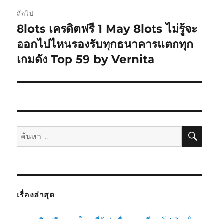
ถัดไป
8lots เครดิตฟรี 1 May 8lots ไม่รู้จะ
เรื่อง
ต่อ
ออกไปไหนรองรับทุกธนาคารแตกทุก
ไป:
เกมดัง Top 59 by Vernita
ค้นห
ค้นหา:
เรื่องล่าสุด