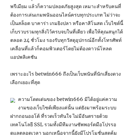
พรีเมียม แล้วก็ความปลอดภัยสูงสุด เหมาะสำหรับคนที่
ต้องการเล่นเกมพนันออนไลน์ครบทุกประเภท ไม่ว่าจะ
เป็นสล็อต บาคาร่า เกมยิงปลา หรือคาสิโนสด เว็บไซต์นี้
เก็บรวบรวมทุกสิ่งไว้ครบจบในที่เดียว เพื่อให้คุณสนุกได้
ตลอด 24 ชั่วโมง รองรับทุกวัสดุอุปกรณ์อีกทั้งโทรศัพท์
เคลื่อนที่แล้วก็คอมพิวเตอร์โดยไม่ต้องดาวน์โหลด
แอปพลิเคชัน
เพราะอะไร betwin666 ถึงเป็นเว็บพนันที่นักเสี่ยงดวง
เลือกเยอะที่สุด
ความโดดเด่นของ betwin666 มิได้อยู่แค่ความ
งามของเว็บไซต์เพียงแค่นั้น แต่ยังมาพร้อมระบบ
ฝากถอนออโต้ ที่รวดเร็วทันใจ ไม่มีอันตรายด้วย
เทคโนโลยี SSL รวมทั้งมีทีมงานซัพพอร์ตมือโปรรอ
ดูแลตลอดเวลา นอกเหนือจากนี้ยังมีโปรโมชั่นสุดคุ้ม