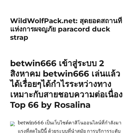
WildWolfPack.net: สุดยอดสถานที่
แห่งการผจญภัย paracord duck
strap
betwin666 เข้าสู่ระบบ 2
สิงหาคม betwin666 เล่นแล้ว
ได้เรื่อยๆได้กำไรระหว่างทาง
เหมาะกับสายชอบความต่อเนื่อง
Top 66 by Rosalina
betwin666 เป็นเว็บไซต์คาสิโนออนไลน์ที่กำลังมา
แรงที่สุดในปีนี้ ด้วยระบบที่นำสมัย การบริการระดับ