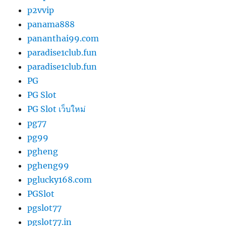
p2vvip
panama888
pananthai99.com
paradise1club.fun
paradise1club.fun
PG
PG Slot
PG Slot เว็บใหม่
pg77
pg99
pgheng
pgheng99
pglucky168.com
PGSlot
pgslot77
pgslot77.in