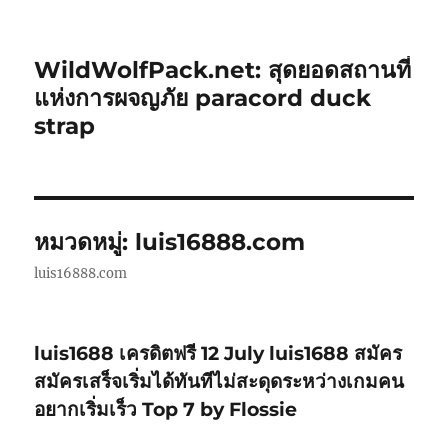
WildWolfPack.net: สุดยอดสถานที่
แห่งการผจญภัย paracord duck
strap
หมวดหมู่:
luis16888.com
luis16888.com
luis1688 เครดิตฟรี 12 July luis1688 สมัคร
สมัครเสร็จเริ่มได้ทันทีไม่สะดุดระหว่างเกมคน
อยากเริ่มเร็ว Top 7 by Flossie