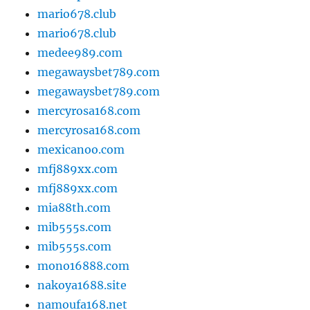
mario678.club
mario678.club
medee989.com
megawaysbet789.com
megawaysbet789.com
mercyrosa168.com
mercyrosa168.com
mexicanoo.com
mfj889xx.com
mfj889xx.com
mia88th.com
mib555s.com
mib555s.com
mono16888.com
nakoya1688.site
namoufa168.net