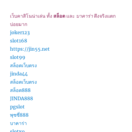
เว็บคาสิโนน่าเล่น ทั้ง
สล็อต
และ
บาคาร่า
ตึงจริงแตก
บ่อยมาก
joker123
slot168
https://jin55.net
slot99
สล็อตเว็บตรง
jinda44
สล็อตเว็บตรง
สล็อต888
JINDA888
pgslot
พุซซี่888
บาคาร่า
slotxo