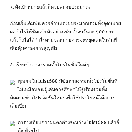
3. ตั้งเป้าหมายแล้วก็ควบคุมงบประมาณ
ก่อนเริ่มเดิมพัน ควรกำหนดงบประมาณรวมทั้งจุดหมาย
ผลกำไรให้ชัดแจ้ง ตัวอย่างเช่น ตั้งงบวันละ 500 บาท
แล้วก็เมื่อได้กำไรตามจุดหมายควรจะหยุดเล่นในทันที
เพื่อคุ้มครองการสูญเสีย
4. เรียนข้อตกลงรวมทั้งโปรโมชั่นใหม่ๆ
ทุกเกมใน luis1688 มีข้อตกลงรวมทั้งโปรโมชั่นที่
ไม่เหมือนกัน ผู้เล่นควรศึกษาให้รู้เรื่องรวมทั้ง
ติดตามข่าวโปรโมชั่นใหม่ๆเพื่อใช้ประโยชน์ได้อย่าง
เต็มเปี่ยม
ตารางเทียบความแตกต่างระหว่าง luis1688 แล้วก็
เว็บทั่วๆไป