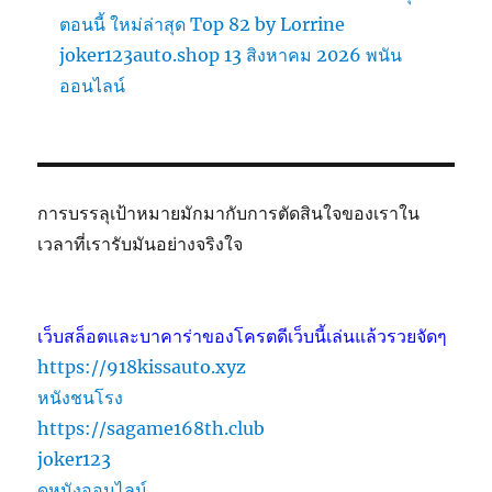
ตอนนี้ ใหม่ล่าสุด Top 82 by Lorrine
joker123auto.shop 13 สิงหาคม 2026 พนัน
ออนไลน์
การบรรลุเป้าหมายมักมากับการตัดสินใจของเราใน
เวลาที่เรารับมันอย่างจริงใจ
เว็บสล็อตและบาคาร่าของโครตดีเว็บนี้เล่นแล้วรวยจัดๆ
https://918kissauto.xyz
หนังชนโรง
https://sagame168th.club
joker123
ดูหนังออนไลน์