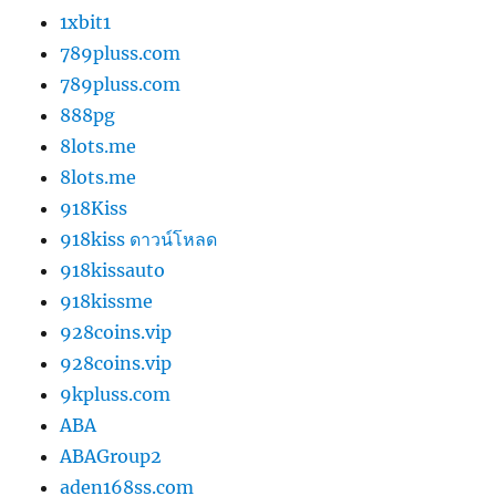
1xbit1
789pluss.com
789pluss.com
888pg
8lots.me
8lots.me
918Kiss
918kiss ดาวน์โหลด
918kissauto
918kissme
928coins.vip
928coins.vip
9kpluss.com
ABA
ABAGroup2
aden168ss.com