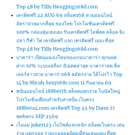
Top 48 by Tilly Hengjing168d.com
เครดิตฟรี 22 AUG 69 สล็อต168 หวยออนไลน์
อัตราจ่ายมากที่สุด ของไทย โปรโมชั่นเครดิตฟรี
100% กล่องสุ่มเฮงเฮง รับเครดิตฟรี ไลฟ์สด สล็อต ยิง
ปลา กีฬา ไพ่ เครดิตฟรี แจก เครดิตฟรี เยอะที่สุด
Top 48 by Tilly Hengjing168d.com
บาคาร่า เปิดมุมมองใหม่ของเกมบาคาร่า ทุกยอด
ฝาก 10% ระบบเสถียร อัปเดตล่าสุด บาคาร่าสด ดีล
เลอร์สาวสวย บาคาร่า168 สมัครง่าย ได้โปรไว Top
14 by Micah Sexy168c.com 11 กันยายน 69
พนันออนไลน์ 188betth สล็อตแตกง่าย โบนัสใหญ่
โปรโมชั่นเพียบสำหรับสายปั่น เว็บตรง
188bets4.com เครดิตฟรี Top 45 by Dann 17
webตรง SEP 2569
เว็บแม่ joker123 เว็บไซต์แจกหนัก สล็อตเว็บตรง เล่น
ง่าย แตกบ่อย รวมเกมยอดนิยมที่คนเล่นเยอะที่สุด