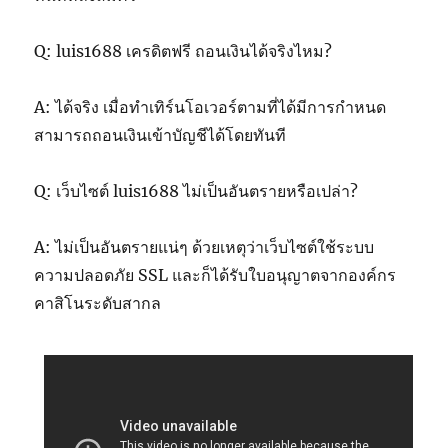
Q: luis1688 เครดิตฟรี ถอนเงินได้จริงไหม?
A: ได้จริง เมื่อทำเทิร์นโอเวอร์ตามที่ได้มีการกำหนด
สามารถถอนเงินเข้าบัญชีได้โดยทันที
Q: เว็บไซต์ luis1688 ไม่เป็นอันตรายหรือเปล่า?
A: ไม่เป็นอันตรายแน่ๆ ด้วยเหตุว่าเว็บไซต์ใช้ระบบ
ความปลอดภัย SSL และก็ได้รับใบอนุญาตจากองค์กร
คาสิโนระดับสากล