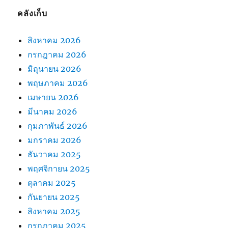
คลังเก็บ
สิงหาคม 2026
กรกฎาคม 2026
มิถุนายน 2026
พฤษภาคม 2026
เมษายน 2026
มีนาคม 2026
กุมภาพันธ์ 2026
มกราคม 2026
ธันวาคม 2025
พฤศจิกายน 2025
ตุลาคม 2025
กันยายน 2025
สิงหาคม 2025
กรกฎาคม 2025