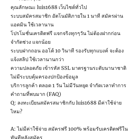
คุณลักษณะ luis1688 เว็บไซต์ทั่วไป
ระบบสมัครสมาชิก อัตโนมัติภายใน 1 นาที สมัครผ่าน
แอดมิน ใช้เวลานาน
โปรโมชั่นเครดิตฟรี แจกจริงทุกๆวัน ไม่ต้องฝากก่อน
จำกัดช่วง แจกน้อย
ระบบฝากถอน ออโต้ 10 วินาที รองรับทุกแบงค์ จะต้อง
แจ้งสลิป ใช้เวลานานกว่า
ความปลอดภัย เข้ารหัส SSL มาตรฐานระดับนานาชาติ
ไม่มีระบบคุ้มครองปกป้องข้อมูล
บริการลูกค้า ตลอด 1 วัน ไม่มีวันหยุด จำกัดเวลาทำการ
คำถามที่พบมาก (FAQ)
Q: ลงทะเบียนสมัครสมาชิกกับ luis1688 มีค่าใช้จ่าย
ไหม?
A: ไม่มีค่าใช้จ่าย สมัครฟรี 100% พร้อมรับเครดิตฟรีใน
ทันทีหลังสมัคร