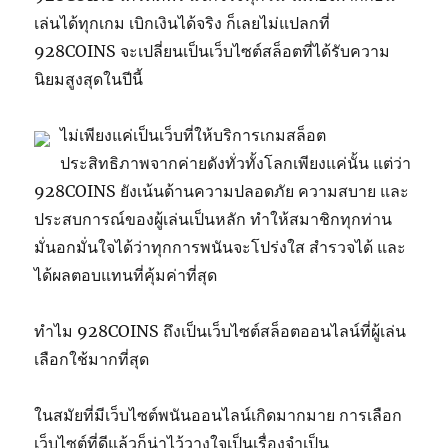
เล่นได้ทุกเกม เบิกเงินได้จริง ก็เลยไม่แปลกที่
928COINS จะเปลี่ยนเป็นเว็บไซต์สล็อตที่ได้รับความ
นิยมสูงสุดในปีนี้
ไม่เพียงแค่เป็นเว็บที่ให้บริการเกมสล็อต
ประสิทธิภาพจากค่ายดังทั่วทั้งโลกเพียงแค่นั้น แต่ว่า
928COINS ยังเน้นด้านความปลอดภัย ความสบาย และ
ประสบการณ์ของผู้เล่นเป็นหลัก ทำให้สมาชิกทุกท่าน
มั่นอกมั่นใจได้ว่าทุกการพนันจะโปร่งใส สำรวจได้ และ
ได้ผลตอบแทนที่คุ้มค่าที่สุด
ทำไม 928COINS ถึงเป็นเว็บไซต์สล็อตออนไลน์ที่ผู้เล่น
เลือกใช้มากที่สุด
ในสมัยที่มีเว็บไซต์พนันออนไลน์เกิดมากมาย การเลือก
เว็บไซต์ที่ดีแล้วก็น่าไว้วางใจเป็นเรื่องจำเป็น