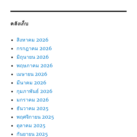
คลังเก็บ
สิงหาคม 2026
กรกฎาคม 2026
มิถุนายน 2026
พฤษภาคม 2026
เมษายน 2026
มีนาคม 2026
กุมภาพันธ์ 2026
มกราคม 2026
ธันวาคม 2025
พฤศจิกายน 2025
ตุลาคม 2025
กันยายน 2025