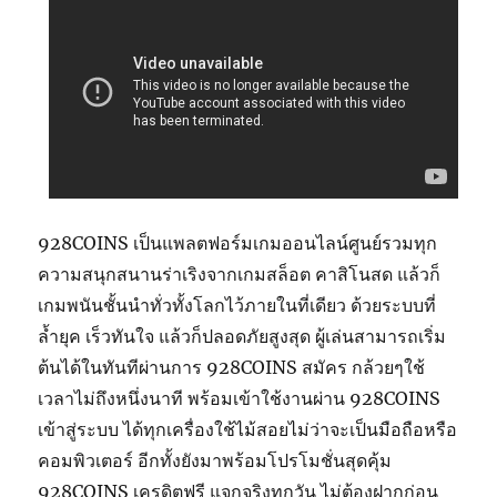
928COINS เป็นแพลตฟอร์มเกมออนไลน์ศูนย์รวมทุก
ความสนุกสนานร่าเริงจากเกมสล็อต คาสิโนสด แล้วก็
เกมพนันชั้นนำทั่วทั้งโลกไว้ภายในที่เดียว ด้วยระบบที่
ล้ำยุค เร็วทันใจ แล้วก็ปลอดภัยสูงสุด ผู้เล่นสามารถเริ่ม
ต้นได้ในทันทีผ่านการ 928COINS สมัคร กล้วยๆใช้
เวลาไม่ถึงหนึ่งนาที พร้อมเข้าใช้งานผ่าน 928COINS
เข้าสู่ระบบ ได้ทุกเครื่องใช้ไม้สอยไม่ว่าจะเป็นมือถือหรือ
คอมพิวเตอร์ อีกทั้งยังมาพร้อมโปรโมชั่นสุดคุ้ม
928COINS เครดิตฟรี แจกจริงทุกวัน ไม่ต้องฝากก่อน