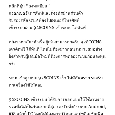
คลิกที่ปุ่ม “ลงทะเบียน”
กรอกเบอร์โทรศัพท์และตั้งรหัสผ่านส่วนตัว
รับรองรหัส OTP ที่ส่งไปยังเบอร์โทรศัพท์
เข้าระบบผ่าน 928COINS เข้าระบบ ได้ทันที
หลังจากสมัครสำเร็จ ผู้เล่นสามารถกดรับ 928COINS
เครดิตฟรี ได้ทันที โดยไม่ต้องฝากก่อน เหมาะสมอย่าง
ยิ่งสำหรับผู้เล่นมือใหม่ที่ต้องการทดลองระบบก่อนลงทุน
จริง
ระบบเข้าสู่ระบบ 928COINS เร็ว ไม่มีอันตราย รองรับ
ทุกเครื่องใช้ไม้สอย
928COINS เข้าระบบ ได้รับการออกแบบให้ใช้งานง่าย
รวมทั้งไม่เป็นอันตรายที่สุด รองรับทั้งยังระบบ Android,
iOS แล้วก็ PC โดยไม่ต้องดาวน์โหลดแอปพลิเคชันเพิ่ม