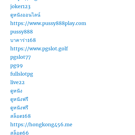
joker123
ดูหนังออนไลน์
https://www.pussy888play.com
pussy888
บาคาร่า168
https://www.pgslot.golf
pgslot77
pg99
fullslotpg
live22
ดูหนัง
ดูหนังฟรี
ดูหนังฟรี
สล็อต168
https://hongkong456.me
สล็อต66