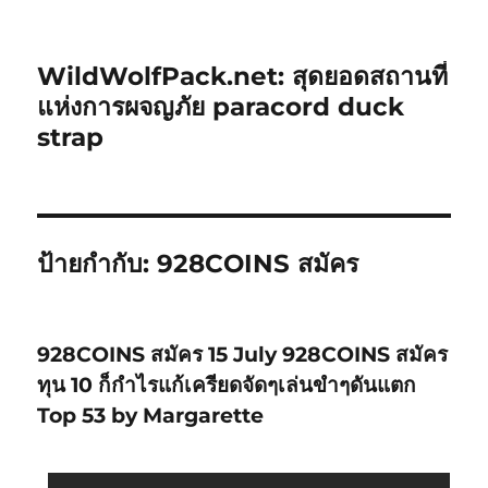
WildWolfPack.net: สุดยอดสถานที่
แห่งการผจญภัย paracord duck
strap
ป้ายกำกับ:
928COINS สมัคร
928COINS สมัคร 15 July 928COINS สมัคร
ทุน 10 ก็กำไรแก้เครียดจัดๆเล่นขำๆดันแตก
Top 53 by Margarette