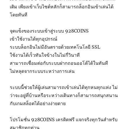
เติม เพียงเข้าเว็บไซต์หลักก็สามารถล็อกอินเข้าเล่นได้
โดยทันที
จุดแข็งของระบบเข้าสู่ระบบ 928COINS
เข้าใช้งานได้ทุกอุปกรณ์
ระบบล็อกอินไม่มีอันตรายด้วยเทคโนโลยี SSL
ใช้งานได้เร็วทันใจข้างในไม่กี่วินาที
สามารถเชื่อมต่อกับระบบฝากถอนออโต้ได้ในทันที
ไม่หลุดจากระบบระหว่างการเล่น
ระบบนี้ช่วยให้ผู้เล่นสามารถเข้าเล่นได้ทุกหนทุกแห่ง ไม่
ว่าจะอยู่ที่บ้านหรือระหว่างเดินทางก็สามารถสนุกสนาน
กับเกมสล็อตได้อย่างง่ายดาย
โปรโมชั่น 928COINS เครดิตฟรี แจกจริงทุกวันสำหรับ
สมาชิกทุกท่าน