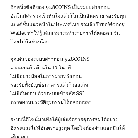
อีกหนึ่งข้อดีของ 928COINS เป็นระบบฝากถอน
อัตโนมัติที่รวดเร็วทันใจแล้วก็ไม่เป็นอันตราย รองรับทุก
แบงค์ชั้นแนวหน้าในประเทศไทย รวมถึง TrueMoney
Wallet ทำให้ผู้เล่นสามารถทำรายการได้ตลอด 1 วัน
โดยไม่มีอย่างน้อย
จุดเด่นของระบบฝากถอน 928COINS
ฝากถอนเร็วด้านใน 10 วินาที
ไม่มีอย่างน้อยในการฝากหรือถอน
รองรับทั้งบัญชีธนาคารแล้วก็วอลเล็ท
ไม่มีอันตรายด้วยระบบเข้ารหัส SSL
ตรวจทานประวัติธุรกรรมได้ตลอดเวลา
ระบบนี้ดีไซน์มาเพื่อให้ผู้เล่นจัดการธุรกรรมได้อย่าง
อิสระและไม่มีอันตรายสูงสุด โดยไม่ต้องผ่านแอดมินให้
เสียเวลา