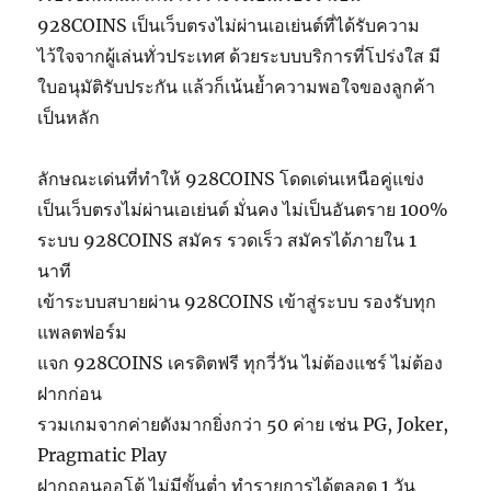
928COINS เป็นเว็บตรงไม่ผ่านเอเย่นต์ที่ได้รับความ
ไว้ใจจากผู้เล่นทั่วประเทศ ด้วยระบบบริการที่โปร่งใส มี
ใบอนุมัติรับประกัน แล้วก็เน้นย้ำความพอใจของลูกค้า
เป็นหลัก
ลักษณะเด่นที่ทำให้ 928COINS โดดเด่นเหนือคู่แข่ง
เป็นเว็บตรงไม่ผ่านเอเย่นต์ มั่นคง ไม่เป็นอันตราย 100%
ระบบ 928COINS สมัคร รวดเร็ว สมัครได้ภายใน 1
นาที
เข้าระบบสบายผ่าน 928COINS เข้าสู่ระบบ รองรับทุก
แพลตฟอร์ม
แจก 928COINS เครดิตฟรี ทุกวี่วัน ไม่ต้องแชร์ ไม่ต้อง
ฝากก่อน
รวมเกมจากค่ายดังมากยิ่งกว่า 50 ค่าย เช่น PG, Joker,
Pragmatic Play
ฝากถอนออโต้ ไม่มีขั้นต่ำ ทำรายการได้ตลอด 1 วัน