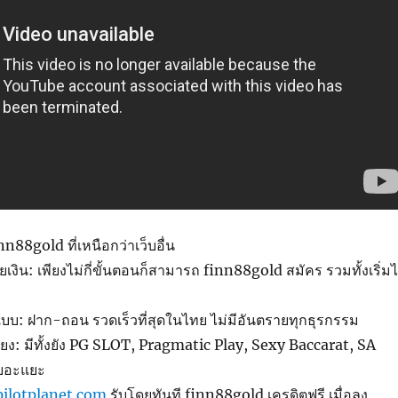
n88gold ที่เหนือกว่าเว็บอื่น
ายเงิน: เพียงไม่กี่ขั้นตอนก็สามารถ finn88gold สมัคร รวมทั้งเริ่มไ
บบ: ฝาก-ถอน รวดเร็วที่สุดในไทย ไม่มีอันตรายทุกธุรกรรม
สียง: มีทั้งยัง PG SLOT, Pragmatic Play, Sexy Baccarat, SA
ยอะแยะ
pilotplanet.com
รับโดยทันที finn88gold เครดิตฟรี เมื่อลง