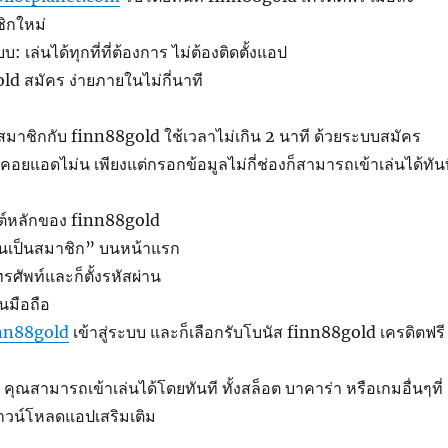
ิกใหม่
: เล่นได้ทุกที่ที่ต้องการ ไม่ต้องติดตั้งแอป
d สมัคร ง่ายภายในไม่กี่นาที
มาชิกกับ finn88gold ใช้เวลาไม่เกิน 2 นาที ด้วยระบบสมัคร
อคอยแอดไม่น เพียงแต่กรอกข้อมูลไม่กี่ช่องก็สามารถเข้าเล่นได้ทัน
ไซต์หลักของ finn88gold
ียนเป็นสมาชิก” บนหน้าแรก
รศัพท์และก็ตั้งรหัสผ่าน
นมือถือ
nn88gold
เข้าสู่ระบบ และก็เลือกรับโบนัส finn88gold เครดิตฟรี
คุณสามารถเข้าเล่นได้โดยทันที ทั้งสล็อต บาคาร่า หรือเกมอื่นๆที่
าวน์โหลดแอปเสริมเติม