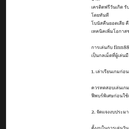
เครดิตฟรีวันเกิด รั
โดยทันที
โบนัสคืนยอดเสีย ค
เทคนิคเพิ่มโอกา
การเล่นกับ finn88g
เป็นกลเม็ดที่ผู้เล
1. เล่าเรียนเกมก่อ
ควรทดสอบเล่นเกมด้
ฟีพบร์พิเศษก่อนใช้เ
2. จัดแจงงบประมา
ตั้งงบในการเล่นวัน