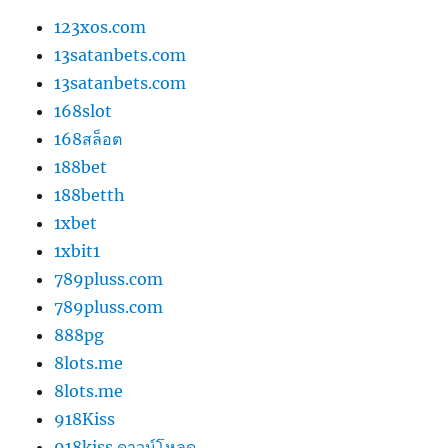
123xos.com
13satanbets.com
13satanbets.com
168slot
168สล็อต
188bet
188betth
1xbet
1xbit1
789pluss.com
789pluss.com
888pg
8lots.me
8lots.me
918Kiss
918kiss ดาวน์โหลด