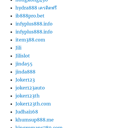
hydra888 เครดิตฟรี
ib888pro.bet
infyplus888.info
infyplus888.info
item388.com
Jili
Jilislot
jinda55
jinda888
Joker123
joker123auto
joker123th
Joker123th.com
Judhai168
khumsup888.me
kingromans789.com