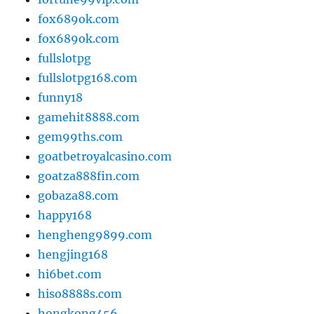
fox689ok.com
fox689ok.com
fullslotpg
fullslotpg168.com
funny18
gamehit8888.com
gem99ths.com
goatbetroyalcasino.com
goatza888fin.com
gobaza88.com
happy168
hengheng9899.com
hengjing168
hi6bet.com
hiso8888s.com
hongkong456