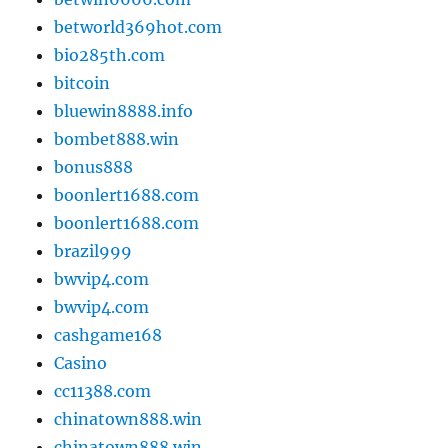
betworld369hot.com
bio285th.com
bitcoin
bluewin8888.info
bombet888.win
bonus888
boonlert1688.com
boonlert1688.com
brazil999
bwvip4.com
bwvip4.com
cashgame168
Casino
cc11388.com
chinatown888.win
chinatown888.win