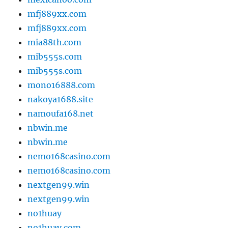
mfj889xx.com
mfj889xx.com
mia88th.com
mib555s.com
mib555s.com
mono16888.com
nakoya1688.site
namoufa168.net
nbwin.me
nbwin.me
nemo168casino.com
nemo168casino.com
nextgen99.win
nextgen99.win
no1huay
no1huay.com