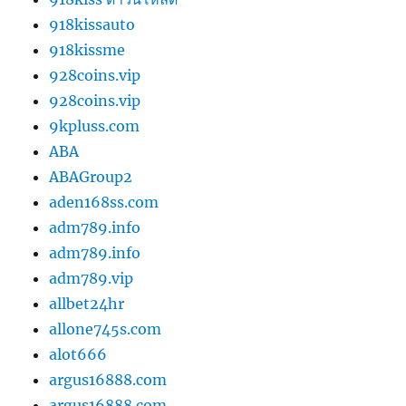
918kissauto
918kissme
928coins.vip
928coins.vip
9kpluss.com
ABA
ABAGroup2
aden168ss.com
adm789.info
adm789.info
adm789.vip
allbet24hr
allone745s.com
alot666
argus16888.com
argus16888.com