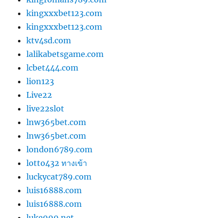
kingxxxbet123.com
kingxxxbet123.com
ktv4sd.com
lalikabetsgame.com
lcbet444.com
lion123
Live22
live22slot
lnw365bet.com
lnw365bet.com
london6789.com
lotto432 ทางเข้า
luckycat789.com
luis16888.com
luis16888.com
luke999.net