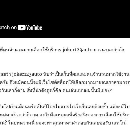
ที่คนจำนวนมากเลือกใช้บริการ joker123auto ยาวนานกว่าเว็บ
ยเลยว่า joker123auto นับว่าเป็นเว็บที่ผมและคนจำนวนมากใช้งาน
ะครับ ถึงแม้ตอนนี้จะมีเว็บไซต์สล็อตให้เลือกมากมายจนเราสามาร
้ววันเล่าก็ตาม สิ่งที่น่าดึงดูดก็คือ คนเล่นแบบผมนั้นมีเยอะๆ
์เดิมไปเป็นเดือนหรือเป็นปีโดยไม่แปรไปเว็บอื่นเลยด้วยซ้ำ แม้จะมีโ
หม่มาเร็วกว่าก็ตาม อะไรคือเหตุผลที่จริงจริงของการเลือกใช้บริก
้กันแน่? ในบทความนี้ ผมจะพาคุณมาหาคำตอบกันเลยขอรับ เลทโก!