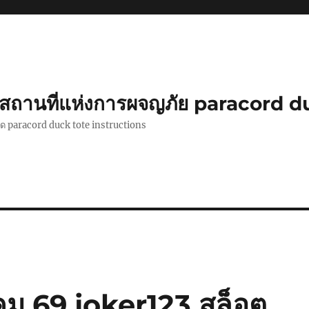
สถานที่แห่งการผจญภัย paracord d
ุด paracord duck tote instructions
ม 69 joker123 สล็อต