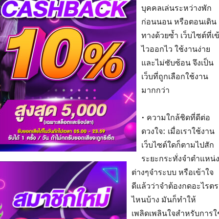
บุคคลเล่นระหว่างพัก
ก่อนนอน หรือตอนเดิน
ทางด้วยซ้ำ เว็บไซต์ที่เข
ไวออกไว ใช้งานง่าย
และไม่ซับซ้อน จึงเป็น
เว็บที่ถูกเลือกใช้งาน
มากกว่า
• ความใกล้ชิดที่ดีต่อ
ดวงใจ: เมื่อเราใช้งาน
เว็บไซต์ใดก็ตามไปสัก
ระยะกระทั่งจำตำแหน่
ต่างๆจำระบบ หรือเข้าใจ
ดีแล้วว่าจำต้องกดอะไรตร
ไหนบ้าง มันก็ทำให้
เพลิดเพลินใจสำหรับการใช