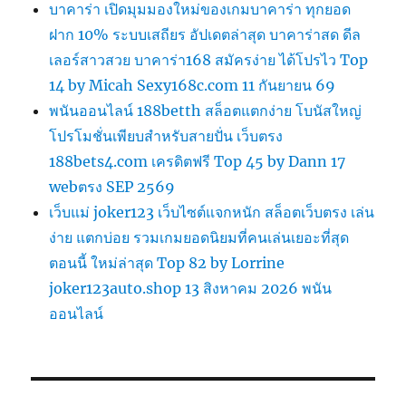
บาคาร่า เปิดมุมมองใหม่ของเกมบาคาร่า ทุกยอด
ฝาก 10% ระบบเสถียร อัปเดตล่าสุด บาคาร่าสด ดีล
เลอร์สาวสวย บาคาร่า168 สมัครง่าย ได้โปรไว Top
14 by Micah Sexy168c.com 11 กันยายน 69
พนันออนไลน์ 188betth สล็อตแตกง่าย โบนัสใหญ่
โปรโมชั่นเพียบสำหรับสายปั่น เว็บตรง
188bets4.com เครดิตฟรี Top 45 by Dann 17
webตรง SEP 2569
เว็บแม่ joker123 เว็บไซต์แจกหนัก สล็อตเว็บตรง เล่น
ง่าย แตกบ่อย รวมเกมยอดนิยมที่คนเล่นเยอะที่สุด
ตอนนี้ ใหม่ล่าสุด Top 82 by Lorrine
joker123auto.shop 13 สิงหาคม 2026 พนัน
ออนไลน์