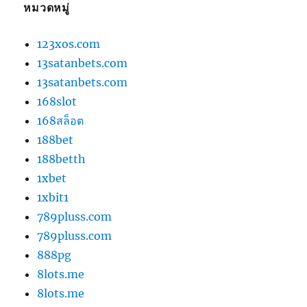
หมวดหมู่
123xos.com
13satanbets.com
13satanbets.com
168slot
168สล็อต
188bet
188betth
1xbet
1xbit1
789pluss.com
789pluss.com
888pg
8lots.me
8lots.me