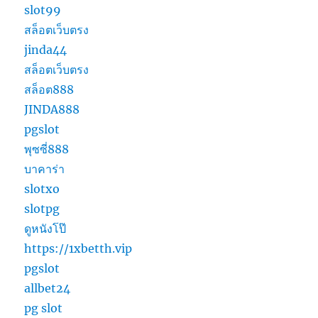
slot99
สล็อตเว็บตรง
jinda44
สล็อตเว็บตรง
สล็อต888
JINDA888
pgslot
พุซซี่888
บาคาร่า
slotxo
slotpg
ดูหนังโป๊
https://1xbetth.vip
pgslot
allbet24
pg slot