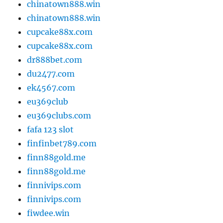
chinatown888.win
chinatown888.win
cupcake88x.com
cupcake88x.com
dr888bet.com
du2477.com
ek4567.com
eu369club
eu369clubs.com
fafa 123 slot
finfinbet789.com
finn88gold.me
finn88gold.me
finnivips.com
finnivips.com
fiwdee.win