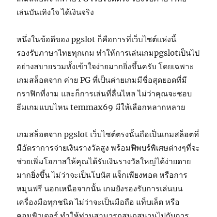
เล่นบันเทิงใจ ได้เงินจริง
หนึ่งในข้อดีของ pgslot ก็คือการที่เว็บไซต์แห่งนี้
รองรับภาษาไทยทุกเกม ทำให้การเล่นเกมpgslotเป็นไป
อย่างสบายรวมทั้งเข้าใจง่ายมากยิ่งขึ้นครับ โดยเฉพาะ
เกมสล็อตจาก ค่าย PG ที่เป็นค่ายเกมมีชื่อสุดยอดที่มี
กราฟิกที่งาม และก็การเล่นที่ลื่นไหล ไม่ว่าคุณจะชอบ
ธีมเกมแบบไหน temmax69 มีให้เลือกหลากหลาย
เกมสล็อตจาก pgslot เว็บไซต์ตรงนั้นถือเป็นเกมสล็อตที่
มีอัตราการจ่ายเงินรางวัลสูง พร้อมฟีพบร์พิเศษต่างๆที่จะ
ช่วยเพิ่มโอกาสให้คุณได้รับเงินรางวัลใหญ่ได้ง่ายดาย
มากยิ่งขึ้น ไม่ว่าจะเป็นโบนัส แจ็กเพียงพอต หรือการ
หมุนฟรี นอกเหนือจากนั้น เกมยังรองรับการเล่นบน
เครื่องมือทุกชนิด ไม่ว่าจะเป็นมือถือ แท็บเล็ต หรือ
คอมพิวเตอร์ ทำให้ท่านสามารถสนุกสนานไปกับการ