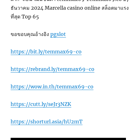
ธันวาคม 2024 Marcella casino online สล็อตมาแรง
ที่สุด Top 65
ขอขอบคุณอ้างอิง
pgslot
https://bit.ly/temmax69-co
https://rebrand.ly/temmax69-co
https://wow.in.th/temmax69-co
https://cutt.ly/seJr3NZK
https://shorturl.asia/hU2mT