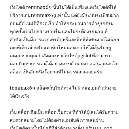
เว็บไซต์ temmax69 นั้นไม่ได้เป็นเพียงแต่เว็บไซต์ที่ให้
บริการเกมtemmax69เท่านั้น แต่ยังมีระบบระเบียบฝาก
ถอนอัตโนมัติที่รวดเร็ว ทำให้กระบวนการทำธุรกรรม
ทุกครั้งเป็นไปอย่างราบรื่น และไม่จะต้องรอนาน ที่
สำคัญเป็นมีการแจกเครดิตฟรีและสิทธิพิเศษมากไม่น้อย
เลยทีเดียวสำหรับสมาชิกใหม่และเก่า ให้ได้ลุ้นรับอยู่
เสมอ หากคุณกำลังมองหาเว็บไซต์pgslotที่สามารถ
ตอบปัญหาการเล่นได้อย่างครบถ้วน ผมขอเสนอแนะเว็บ
สล็อต เป็นอีกหนึ่งโอกาสที่ไม่ควรพลาดเลยครับ
temmax69 สล็อตเว็บไซต์ตรง ไม่ผ่านเอเย่นต์ เล่นง่าย
ได้เงินจริง
เว็บ สล็อต ถือเป็น สล็อตเว็บตรง ที่ทำให้ผู้เล่นได้รับความ
สะดวกสบายโดยไม่ต้องผ่านเอเย่นต์ การเล่นผ่าน
เว็บไซต์ตรงนั้นมีข้อดีที่สำคัญอย่างยิ่งขอรับ เช่น การ