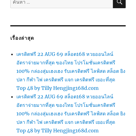
เรื่องล่าสุด
เครดิตฟรี 22 AUG 69 สล็อต168 หวยออนไลน์
อัตราจ่ายมากที่สุด ของไทย โปรโมชั่นเครดิตฟรี
100% กล่องสุ่มเฮงเฮง รับเครดิตฟรี ไลฟ์สด สล็อต ยิง
ปลา กีฬา ไพ่ เครดิตฟรี แจก เครดิตฟรี เยอะที่สุด
Top 48 by Tilly Hengjing168d.com
เครดิตฟรี 22 AUG 69 สล็อต168 หวยออนไลน์
อัตราจ่ายมากที่สุด ของไทย โปรโมชั่นเครดิตฟรี
100% กล่องสุ่มเฮงเฮง รับเครดิตฟรี ไลฟ์สด สล็อต ยิง
ปลา กีฬา ไพ่ เครดิตฟรี แจก เครดิตฟรี เยอะที่สุด
Top 48 by Tilly Hengjing168d.com