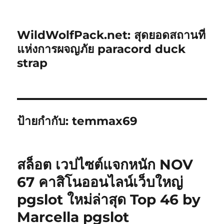
WildWolfPack.net: สุดยอดสถานที่
แห่งการผจญภัย paracord duck
strap
ป้ายกำกับ:
temmax69
สล็อต เวปไซต์แจกหนัก NOV
67 คาสิโนออนไลน์เว็บใหญ่
pgslot ใหม่ล่าสุด Top 46 by
Marcella pgslot