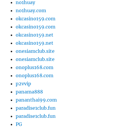
no1huay
no1huay.com
okcasino159.com
okcasino159.com
okcasino159.net
okcasino159.net
onesiamclub.site
onesiamclub.site
onoplus168.com
onoplus168.com
p2vvip
panama888
pananthai99.com
paradise1club.fun
paradise1club.fun
PG