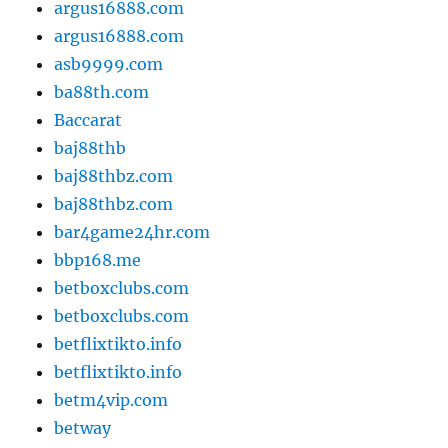
argus16888.com
argus16888.com
asb9999.com
ba88th.com
Baccarat
baj88thb
baj88thbz.com
baj88thbz.com
bar4game24hr.com
bbp168.me
betboxclubs.com
betboxclubs.com
betflixtikto.info
betflixtikto.info
betm4vip.com
betway