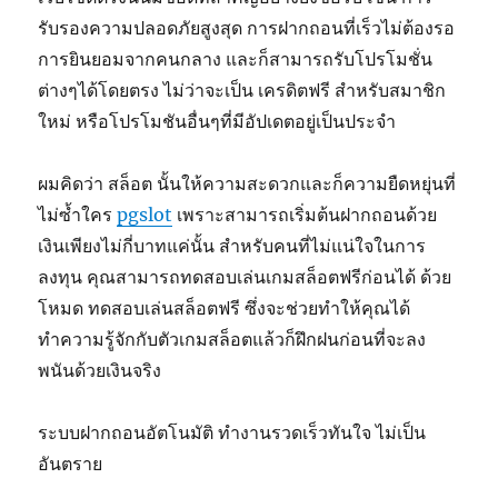
รับรองความปลอดภัยสูงสุด การฝากถอนที่เร็วไม่ต้องรอ
การยินยอมจากคนกลาง และก็สามารถรับโปรโมชั่น
ต่างๆได้โดยตรง ไม่ว่าจะเป็น เครดิตฟรี สำหรับสมาชิก
ใหม่ หรือโปรโมชันอื่นๆที่มีอัปเดตอยู่เป็นประจำ
ผมคิดว่า สล็อต นั้นให้ความสะดวกและก็ความยืดหยุ่นที่
ไม่ซ้ำใคร
pgslot
เพราะสามารถเริ่มต้นฝากถอนด้วย
เงินเพียงไม่กี่บาทแค่นั้น สำหรับคนที่ไม่แน่ใจในการ
ลงทุน คุณสามารถทดสอบเล่นเกมสล็อตฟรีก่อนได้ ด้วย
โหมด ทดสอบเล่นสล็อตฟรี ซึ่งจะช่วยทำให้คุณได้
ทำความรู้จักกับตัวเกมสล็อตแล้วก็ฝึกฝนก่อนที่จะลง
พนันด้วยเงินจริง
ระบบฝากถอนอัตโนมัติ ทำงานรวดเร็วทันใจ ไม่เป็น
อันตราย