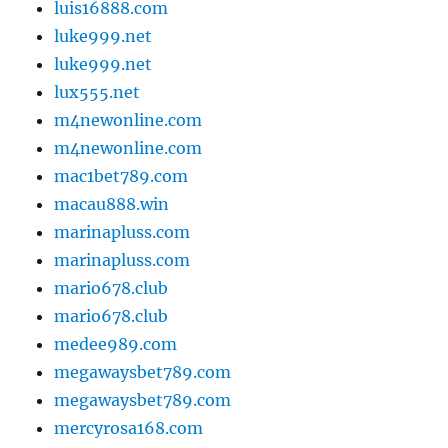
luis16888.com
luke999.net
luke999.net
lux555.net
m4newonline.com
m4newonline.com
mac1bet789.com
macau888.win
marinapluss.com
marinapluss.com
mario678.club
mario678.club
medee989.com
megawaysbet789.com
megawaysbet789.com
mercyrosa168.com