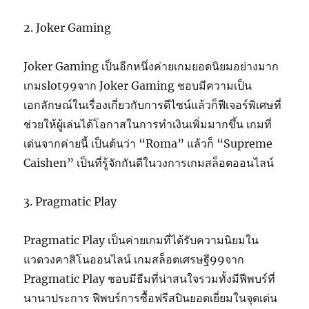
2. Joker Gaming
Joker Gaming เป็นอีกหนึ่งค่ายเกมยอดนิยมอย่างมาก
เกมslot99จาก Joker Gaming ชอบมีความเป็น
เอกลักษณ์ในเรื่องเกี่ยวกับการดีไซน์แล้วก็ฟีเจอร์พิเศษที่
ช่วยให้ผู้เล่นได้โอกาสในการทำเงินเพิ่มมากขึ้น เกมที่
เด่นจากค่ายนี้ เป็นต้นว่า “Roma” แล้วก็ “Supreme
Caishen” เป็นที่รู้จักกันดีในวงการเกมสล็อตออนไลน์
3. Pragmatic Play
Pragmatic Play เป็นค่ายเกมที่ได้รับความนิยมใน
แวดวงคาสิโนออนไลน์ เกมสล็อตเศรษฐี99จาก
Pragmatic Play ชอบมีธีมที่น่าสนใจรวมทั้งมีฟีพบร์ที่
นานาประการ ฟีพบร์การซื้อฟรีสปินยอดเยี่ยมในจุดเด่น