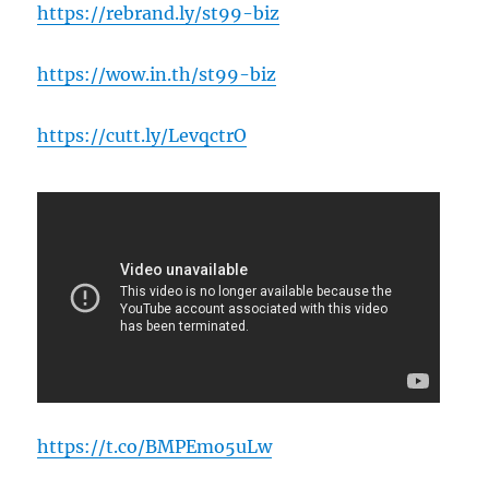
https://rebrand.ly/st99-biz
https://wow.in.th/st99-biz
https://cutt.ly/LevqctrO
https://t.co/BMPEmo5uLw