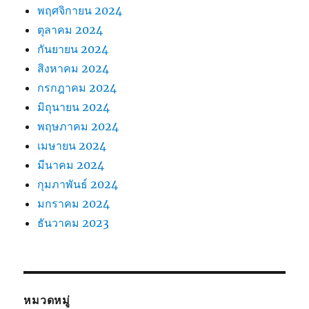
พฤศจิกายน 2024
ตุลาคม 2024
กันยายน 2024
สิงหาคม 2024
กรกฎาคม 2024
มิถุนายน 2024
พฤษภาคม 2024
เมษายน 2024
มีนาคม 2024
กุมภาพันธ์ 2024
มกราคม 2024
ธันวาคม 2023
หมวดหมู่