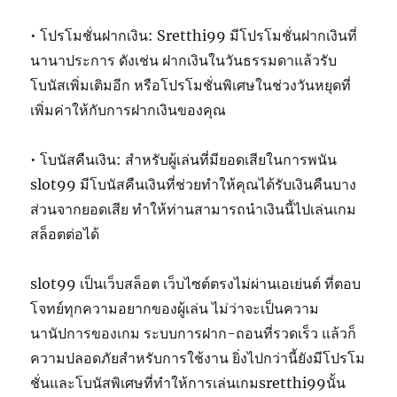
• โปรโมชั่นฝากเงิน: Sretthi99 มีโปรโมชั่นฝากเงินที่
นานาประการ ดังเช่น ฝากเงินในวันธรรมดาแล้วรับ
โบนัสเพิ่มเติมอีก หรือโปรโมชั่นพิเศษในช่วงวันหยุดที่
เพิ่มค่าให้กับการฝากเงินของคุณ
• โบนัสคืนเงิน: สำหรับผู้เล่นที่มียอดเสียในการพนัน
slot99 มีโบนัสคืนเงินที่ช่วยทำให้คุณได้รับเงินคืนบาง
ส่วนจากยอดเสีย ทำให้ท่านสามารถนำเงินนี้ไปเล่นเกม
สล็อตต่อได้
slot99 เป็นเว็บสล็อต เว็บไซต์ตรงไม่ผ่านเอเย่นต์ ที่ตอบ
โจทย์ทุกความอยากของผู้เล่น ไม่ว่าจะเป็นความ
นานัปการของเกม ระบบการฝาก-ถอนที่รวดเร็ว แล้วก็
ความปลอดภัยสำหรับการใช้งาน ยิ่งไปกว่านี้ยังมีโปรโม
ชั่นและโบนัสพิเศษที่ทำให้การเล่นเกมsretthi99นั้น