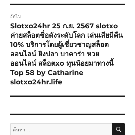
ถัดไป
Slotxo24hr 25 ก.ย. 2567 slotxo
เรื่อง
ต่อ
ค่ายสล็อตชื่อดังระดับโลก เล่นเสียมีคืน
ไป:
10% บริการโดยผู้เชี่ยวชาญสล็อต
ออนไลน์ ยิงปลา บาคาร่า หวย
ออนไลน์ สล็อตxo ทุนน้อยมาทางนี้
Top 58 by Catharine
slotxo24hr.life
ค้นห
ค้นหา: