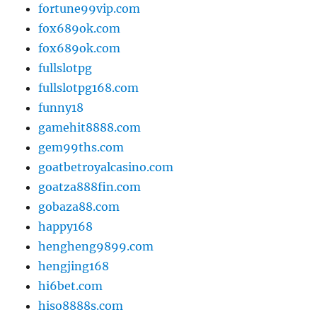
fortune99vip.com
fox689ok.com
fox689ok.com
fullslotpg
fullslotpg168.com
funny18
gamehit8888.com
gem99ths.com
goatbetroyalcasino.com
goatza888fin.com
gobaza88.com
happy168
hengheng9899.com
hengjing168
hi6bet.com
hiso8888s.com