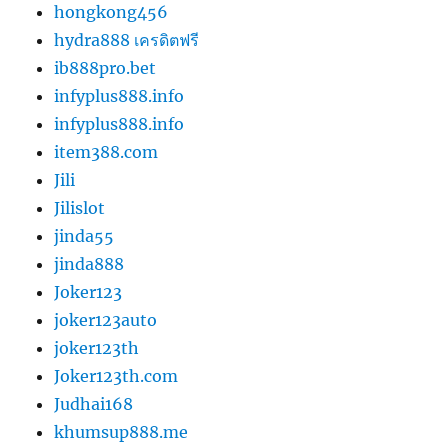
hongkong456
hydra888 เครดิตฟรี
ib888pro.bet
infyplus888.info
infyplus888.info
item388.com
Jili
Jilislot
jinda55
jinda888
Joker123
joker123auto
joker123th
Joker123th.com
Judhai168
khumsup888.me