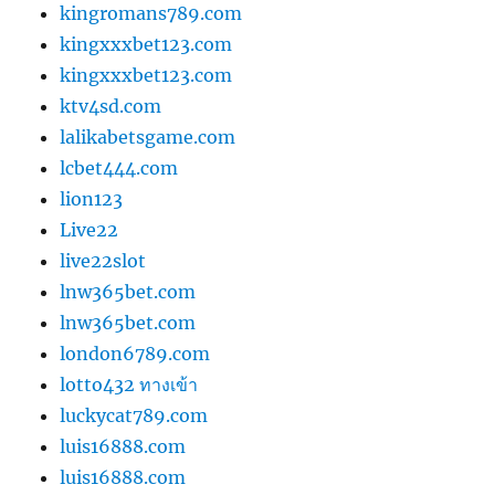
kingromans789.com
kingxxxbet123.com
kingxxxbet123.com
ktv4sd.com
lalikabetsgame.com
lcbet444.com
lion123
Live22
live22slot
lnw365bet.com
lnw365bet.com
london6789.com
lotto432 ทางเข้า
luckycat789.com
luis16888.com
luis16888.com