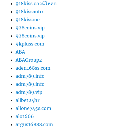
918kiss ดาวน์โหลด
918kissauto
918kissme
928coins.vip
928coins.vip
9kpluss.com
ABA
ABAGroup2
aden168ss.com
adm789.info
adm789.info
adm789.vip
allbet24hr
allone745s.com
alot666
argus16888.com