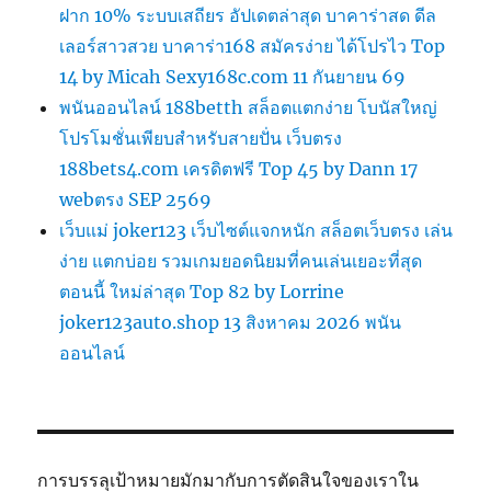
ฝาก 10% ระบบเสถียร อัปเดตล่าสุด บาคาร่าสด ดีล
เลอร์สาวสวย บาคาร่า168 สมัครง่าย ได้โปรไว Top
14 by Micah Sexy168c.com 11 กันยายน 69
พนันออนไลน์ 188betth สล็อตแตกง่าย โบนัสใหญ่
โปรโมชั่นเพียบสำหรับสายปั่น เว็บตรง
188bets4.com เครดิตฟรี Top 45 by Dann 17
webตรง SEP 2569
เว็บแม่ joker123 เว็บไซต์แจกหนัก สล็อตเว็บตรง เล่น
ง่าย แตกบ่อย รวมเกมยอดนิยมที่คนเล่นเยอะที่สุด
ตอนนี้ ใหม่ล่าสุด Top 82 by Lorrine
joker123auto.shop 13 สิงหาคม 2026 พนัน
ออนไลน์
การบรรลุเป้าหมายมักมากับการตัดสินใจของเราใน