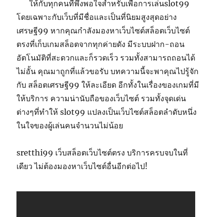
ให้กับทุกคนที่พึงพอใจสำหรับเพื่อการเล่นslot99
โดยเฉพาะกับเว็บที่มีชื่อและเป็นที่นิยมสูงสุดอย่าง
เศรษฐี99 หากคุณกำลังมองหาเว็บไซต์สล็อตเว็บไซต์
ตรงที่เก็บเกมสล็อตจากทุกค่ายดัง มีระบบฝาก-ถอน
อัตโนมัติที่สะดวกและก็รวดเร็ว รวมทั้งสามารถถอนได้
ไม่อั้น คุณมาถูกที่แล้วขอรับ บทความนี้จะพาคุณไปรู้จัก
กับ สล็อตเศรษฐี99 ให้ละเอียด อีกทั้งในเรื่องของเกมที่มี
ให้บริการ ความน่านับถือของเว็บไซต์ รวมทั้งจุดเด่น
ต่างๆที่ทำให้ slot99 แปลงเป็นเว็บไซต์สล็อตลำดับหนึ่ง
ในใจของผู้เล่นคนจำนวนไม่น้อย
sretthi99 เว็บสล็อตเว็บไซต์ตรง บริการครบจบในที่
เดียว ไม่ต้องมองหาเว็บไซต์อื่นอีกต่อไป!