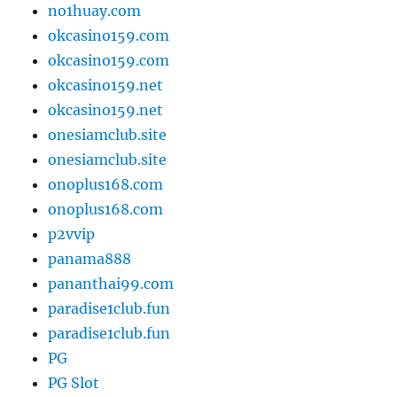
no1huay.com
okcasino159.com
okcasino159.com
okcasino159.net
okcasino159.net
onesiamclub.site
onesiamclub.site
onoplus168.com
onoplus168.com
p2vvip
panama888
pananthai99.com
paradise1club.fun
paradise1club.fun
PG
PG Slot