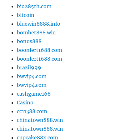
bio285th.com
bitcoin
bluewin8888.info
bombet888.win
bonus888
boonlert1688.com
boonlert1688.com
brazil999
bwvip4.com
bwvip4.com
cashgame168
Casino
cc11388.com
chinatown888.win
chinatown888.win
cupcake88x.com