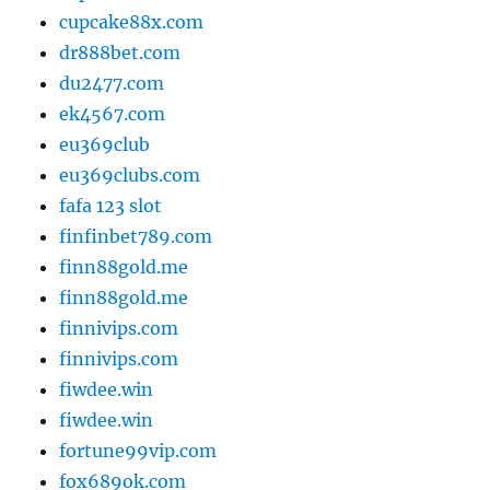
cupcake88x.com
dr888bet.com
du2477.com
ek4567.com
eu369club
eu369clubs.com
fafa 123 slot
finfinbet789.com
finn88gold.me
finn88gold.me
finnivips.com
finnivips.com
fiwdee.win
fiwdee.win
fortune99vip.com
fox689ok.com