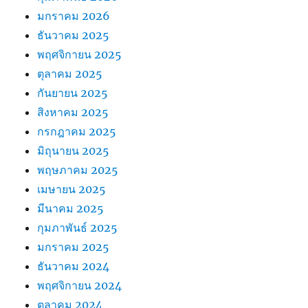
มกราคม 2026
ธันวาคม 2025
พฤศจิกายน 2025
ตุลาคม 2025
กันยายน 2025
สิงหาคม 2025
กรกฎาคม 2025
มิถุนายน 2025
พฤษภาคม 2025
เมษายน 2025
มีนาคม 2025
กุมภาพันธ์ 2025
มกราคม 2025
ธันวาคม 2024
พฤศจิกายน 2024
ตุลาคม 2024