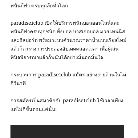
พนันกีฬา ครบทุกลีกทั่วโลก
paradise1club เปิดให้บริการพนันบอลออนไลน์และ
พนันกีฬาครบทุกชนิด ทั้งบอล บาสเกตบอล มวย เทนนิส
และอีสปอร์ต พร้อมระบบคำนวณราคาน้ำแบบเรียลไทม์
แล้วก็ตารางการประลองอัปเดตตลอดเวลา เพื่อผู้เล่น
พินิจพิจารณาแล้วก็พนันได้อย่างมั่นอกมั่นใจ
กระบวนการ paradise1club สมัคร อย่างง่ายด้านในไม่
กี่วินาที
การสมัครเป็นสมาชิกกับ paradise1club ใช้เวลาเพียง
แต่ไม่กี่ขั้นตอนแค่นั้น: