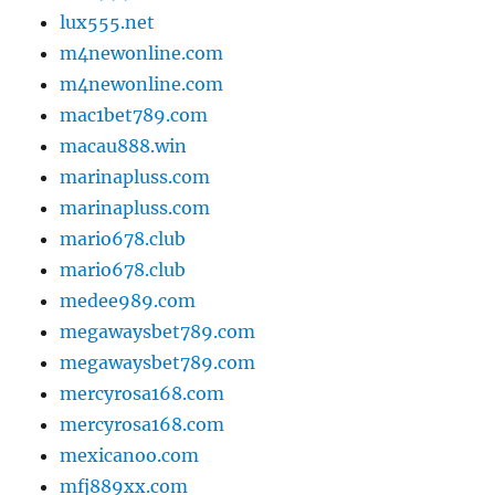
lux555.net
m4newonline.com
m4newonline.com
mac1bet789.com
macau888.win
marinapluss.com
marinapluss.com
mario678.club
mario678.club
medee989.com
megawaysbet789.com
megawaysbet789.com
mercyrosa168.com
mercyrosa168.com
mexicanoo.com
mfj889xx.com