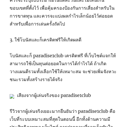
ควรจะระบุงบประมาณในแต่ละวันและไม่เล่นเกิน
ขอบเขตที่ตั้งไว้ เพื่อคุ้มครองป้องกันการเสี่ยงสำหรับใน
การขาดทุน และควรจะแบ่งผลกำไรเล็กน้อยไว้ต่อยอด
สำหรับเพื่อการเล่นครั้งถัดไป
3. ใช้โบนัสและก็เครดิตฟรีให้เกิดผลดี
โบนัสและก็ paradise1club เครดิตฟรี ที่เว็บไซต์แจกให้
สามารถใช้เป็นทุนต่อยอดในการได้กำไรได้ ถ้าเกิด
วางแผนดีรวมทั้งเลือกใช้ให้เหมาะสม จะช่วยเพิ่มจังหวะ
ชนะรวมทั้งสร้างรายได้จริง
เสียงจากผู้เล่นจริงของ paradise1club
รีวิวจากผู้เล่นจริงเยอะมากยืนยันว่า paradise1club คือ
เว็บที่ระบบเหมาะสมที่สุดในตอนนี้ อีกทั้งด้านความมี