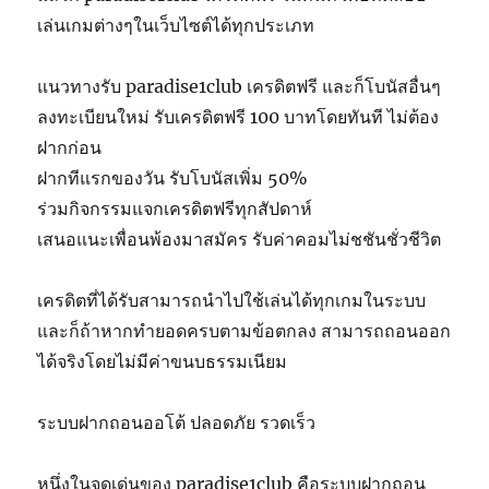
เล่นเกมต่างๆในเว็บไซต์ได้ทุกประเภท
แนวทางรับ paradise1club เครดิตฟรี และก็โบนัสอื่นๆ
ลงทะเบียนใหม่ รับเครดิตฟรี 100 บาทโดยทันที ไม่ต้อง
ฝากก่อน
ฝากทีแรกของวัน รับโบนัสเพิ่ม 50%
ร่วมกิจกรรมแจกเครดิตฟรีทุกสัปดาห์
เสนอแนะเพื่อนพ้องมาสมัคร รับค่าคอมไม่ชชันชั่วชีวิต
เครดิตที่ได้รับสามารถนำไปใช้เล่นได้ทุกเกมในระบบ
และก็ถ้าหากทำยอดครบตามข้อตกลง สามารถถอนออก
ได้จริงโดยไม่มีค่าขนบธรรมเนียม
ระบบฝากถอนออโต้ ปลอดภัย รวดเร็ว
หนึ่งในจุดเด่นของ paradise1club คือระบบฝากถอน