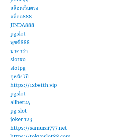
สล็อตเว็บตรง
สล็อต888
JINDA888
pgslot
พุซซี่888
บาคาร่า
slotxo
slotpg
ดูหนังโป๊
https://1xbetth.vip
pgslot
allbet24
pg slot
joker 123
https://samurai777.net
https://tokyoslot88.com