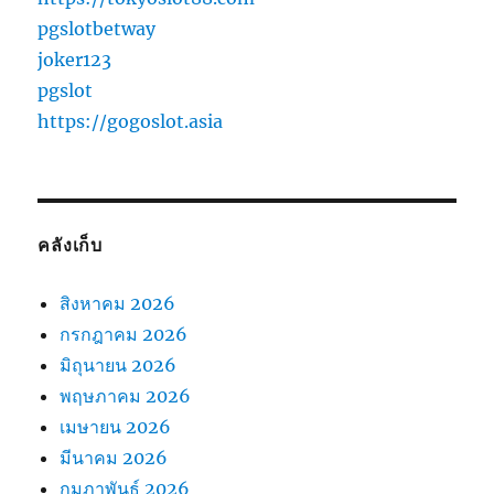
pgslotbetway
joker123
pgslot
https://gogoslot.asia
คลังเก็บ
สิงหาคม 2026
กรกฎาคม 2026
มิถุนายน 2026
พฤษภาคม 2026
เมษายน 2026
มีนาคม 2026
กุมภาพันธ์ 2026