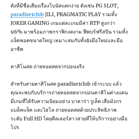
ดังที่มีชื่อเสียงเรื่องโบนัสแตกง่าย ดังเช่น PG SLOT,
paradise1club
JILI, PRAGMATIC PLAY รวมทั้ง
JOKER GAMING เกมแต่ละเกมมีค่า RTP สูงกว่า
96% มาพร้อมภาพกราฟิกงดงาม ฟีพบร์ฟรีสปิน รวมทั้ง
แจ็คพอตขนาดใหญ่ เหมาะสมกับทั้งยังมือใหม่และมือ
อาชีพ
คาสิโนสด ถ่ายทอดสดจากบ่อนจริง
สำหรับสายคาสิโนสด paradise1club เข้าระบบ แล้ว
คุณจะพบกับบริการถ่ายทอดสดจากบ่อนคาสิโนต่างแดน
มีเกมที่ได้รับความนิยมอย่าง บาคาร่า รูเล็ต เสือมังกร
แบล็คแจ็ค และไฮโล ถ่ายทอดสดด้วยประสิทธิภาพ
ระดับ Full HD โดยดีลเลอร์สาวสวยที่ให้บริการอย่างมือ
โปร