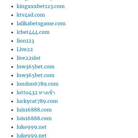
kingxxxbet123.com
ktv4sd.com
lalikabetsgame.com
lcbet444.com
lion123
Live22
live22slot
lnw365bet.com
lnw365bet.com
london6789.com
lotto432 ทางเข้า
luckycat789.com
luis16888.com
luis16888.com
luke999.net
luke999.net