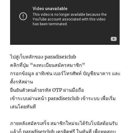
ไปสู่เว็บหลักของ paradise1club
คลิกที่ปุ่ม “ลงทะเบียนสมัครสมาชิก”
กรอกข้อมูล อาทิเช่น เบอร์โทรศัพท์ บัญชีธนาคาร และ
ตั้งรหัสผ่าน
ยืนยันตัวตนด้วยรหัส OTP ผ่านมือถือ
เข้าระบบผ่านหน้า paradise1club เข้าระบบ เพื่อเริ่ม
เล่นโดยทันที
ภายหลังสมัครเสร็จ สมาชิกใหม่จะได้รับโบนัสต้อนรับ
แล้วก็ paradise1club เครดิตฟรี ในทันที เพื่อทดสอบ