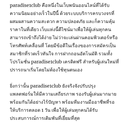
paradise1club คือหนึ่งในเว็บพนันออนไลน์ที่ได้รับ
ความนิยมอย่างเร็วในปีนี้ ด้วยระบบบริการครบวงจรที่
ผสมผสานความสะดวก ความปลอดภัย และก็ความคุ้ม
ราคาในที่เดียว เว็บแห่งนี้ดีไซน์มาเพื่อให้ผู้เล่นทุกคน
สามารถเข้าถึงได้ง่าย ไม่ว่าจะเล่นผ่านคอมพิวเตอร์หรือ
โทรศัพท์เคลื่อนที่ โดยมีข้อดีในเรื่องของการสมัครเป็น
สมาชิกที่รวดเร็วทันใจ การฝากถอนอัตโนมัติ รวมทั้ง
โปรโมชั่น paradise1club เครดิตฟรี สำหรับผู้เล่นใหม่ที่
ปรารถนาเริ่มโดยไม่ต้องใช้ทุนตนเอง
ยิ่งกว่านั้น paradise1club ยังจริงจังปรับปรุง
แพลตฟอร์มให้มีความเสถียรภาพ รองรับผู้เล่นมากมาย
พร้อมกันได้อย่างไร้ปัญหา พร้อมทีมงานมืออาชีพที่รอ
ให้บริการตลอด 1 วัน เพื่อให้ผู้เล่นทุกคนได้รับ
ประสบการณ์การเดิมพันที่เยี่ยมที่สุด