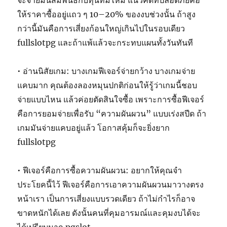
จะจ่ายมันสัมพันธ์กับทุนที่มีไหม แนวคิดที่ปลอดภัยคือ
ให้ราคาซื้ออยู่แถว ๆ 10–20% ของงบช่วงนั้น ถ้าสูง
กว่านี้มันคือการเสี่ยงก้อนใหญ่เกินไปในรอบเดียว
fullslotpg และถ้าแพ้แล้วจะกระทบแผนทั้งวันทันที
• อ่านนิสัยเกม: บางเกมฟีเจอร์จ่ายกว้าง บางเกมจ่าย
แคบมาก คุณต้องลองหมุนปกติก่อนให้รู้ว่าเกมนี้ชอบ
จ่ายแบบไหน แล้วค่อยตัดสินใจซื้อ เพราะการซื้อฟีเจอร์
คือการยอมจ่ายเพื่อรับ “ความผันผวน” แบบเร่งสปีด ถ้า
เกมมันจ่ายแคบอยู่แล้ว โอกาสคุ้มก็จะยิ่งยาก
fullslotpg
• ฟีเจอร์คือการซื้อความผันผวน: อยากให้คุณจำ
ประโยคนี้ไว้ ฟีเจอร์คือการเอาความผันผวนมาวางตรง
หน้าเรา เป็นการเสี่ยงแบบรวดเดียว ถ้าไม่กำไรก็อาจ
ขาดหนักได้เลย ดังนั้นคนที่คุมอารมณ์และคุมงบได้จะ