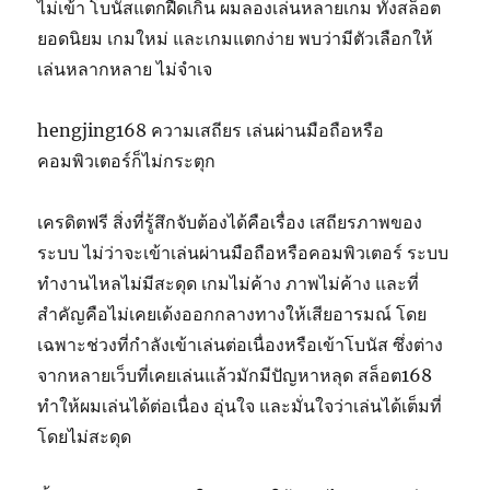
ไม่เข้า โบนัสแตกฝืดเกิน ผมลองเล่นหลายเกม ทั้งสล็อต
ยอดนิยม เกมใหม่ และเกมแตกง่าย พบว่ามีตัวเลือกให้
เล่นหลากหลาย ไม่จำเจ
hengjing168 ความเสถียร เล่นผ่านมือถือหรือ
คอมพิวเตอร์ก็ไม่กระตุก
เครดิตฟรี สิ่งที่รู้สึกจับต้องได้คือเรื่อง เสถียรภาพของ
ระบบ ไม่ว่าจะเข้าเล่นผ่านมือถือหรือคอมพิวเตอร์ ระบบ
ทำงานไหลไม่มีสะดุด เกมไม่ค้าง ภาพไม่ค้าง และที่
สำคัญคือไม่เคยเด้งออกกลางทางให้เสียอารมณ์ โดย
เฉพาะช่วงที่กำลังเข้าเล่นต่อเนื่องหรือเข้าโบนัส ซึ่งต่าง
จากหลายเว็บที่เคยเล่นแล้วมักมีปัญหาหลุด สล็อต168
ทำให้ผมเล่นได้ต่อเนื่อง อุ่นใจ และมั่นใจว่าเล่นได้เต็มที่
โดยไม่สะดุด