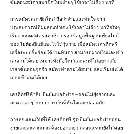
ขั้นตอนสมัครสมาชิกใหม่ง่ายๆ ใช้เวลาไม่ถึง 1 นาที
การสมัครสมาชิกใหม่ ถือว่าง่ายและทันใจ จาก
ประสบการณ์ที่ผมลองทำเอง ใช้เวลาไม่ถึง 1 นาทีจริงๆ
เริ่มจากกดสมัครสมาชิก กรอกข้อมูลพื้นฐานเพียงไม่กี่
ช่อง ไม่ต้องยืนยันอะไรให้วุ่นวาย เมื่อสมัครเครดิตฟรี
เสร็จระบบก็พร้อมใช้งานทันตา สามารถฝากเงินและเข้า
เล่นเกมได้เลย เหมาะทั้งมือใหม่และคนที่ไม่อยากเสีย
เวลาขั้นตอนจุกจิก สมัครทำตามได้สบาย และเริ่มเล่นได้
แบบเข้าเกมได้เลย
เครดิตฟรีห้าสิบ ยืนยันเบอร์ ฝาก–ถอนไม่ยุ่งยากและ
สะดวกสุดๆ! ระบบการเงินที่ทันใจและปลอดภัย
การลองเล่นเว็บที่ให้ เครดิตฟรี 50 ยืนยันเบอร์ ฝากถอน
ง่ายและสะดวกมาก ต้องบอกเลยว่า ตอนแรกก็ยังไม่ค่อย