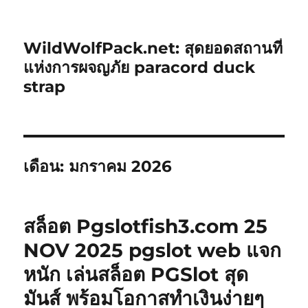
WildWolfPack.net: สุดยอดสถานที่
แห่งการผจญภัย paracord duck
strap
เดือน:
มกราคม 2026
สล็อต Pgslotfish3.com 25
NOV 2025 pgslot web แจก
หนัก เล่นสล็อต PGSlot สุด
มันส์ พร้อมโอกาสทำเงินง่ายๆ