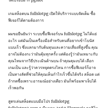
ได้เปรียบมาก pgslot
เกมสล็อตบน fullslotpg เปิดให้บริการแบบจัดเต็ม ซื้อ
ฟีเจอร์ได้ตามต้องการ
ผมขอยืนยันว่า ระบบซื้อฟีเจอร์บน fullslotpg ไม่ได้แย่
อะไร แต่มันเป็นเครื่องมือสำหรับคนที่อยากเข้าโบนัส
แบบเร็ว ซึ่งแลกมากับต้นทุนและความเสี่ยงที่สูงขึ้น คุณ
อาจไม่ต้องกะว่ามันคุ้มทุกครั้ง แต่ต้องรู้ว่ามันเหมาะกับ
คุณไหมจากวิธีประเมินด้านบน ถ้าคุณคุมงบได้ เลือก
เกมเป็น และรู้ว่าควรหยุดตรงไหน การซื้อฟีเจอร์ก็อาจ
เป็นทางลัดที่ช่วยให้คุณเห็นกำไรเร็วขึ้นได้จริง สล็อต แต่
ถ้ากดซื้อเพราะอารมณ์อย่างเดียว มันก็พร้อมพาเจ็บได้
เร็วพอกัน
สูตรเล่นสล็อตแบบมือโปร fullslotpg