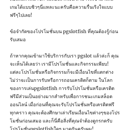
เกมได้แบบชิวๆนี่แหละนะครับคือความรื่นเริงใจแบบ
ฟรีๆไปเลย!
ข้อจำกัดของโปรโมชั่นบน pgslotfish ที่คุณต้องรู้ก่อน
รับเสมอ
ถ้าหากคุณเข้ามาใช้บริการกับเรา pgslot แล้วล่ะก็ คุณ
จะเห็นได้เลยว่า เรามีโปรโมชั่นและกิจกรรมเพียบ!
แต่ละโปรโมชั่นหรือกิจกรรมก็จะมีเงื่อนไขที่แตกต่าง
ไม่ว่าจะเป็นการรับหรือการถอนเครดิตก็ตาม ในโลก
ของการเล่นpgslotfish การรับโปรโมชั่นหรือเครดิต
ฟรีมีส่วนเป็นอย่างมากสำหรับเพื่อการชนะเกมสล็อต
ออนไลน์ เมื่อก่อนที่คุณจะรับโปรโมชั่นหรือเครดิตฟรี
ทุกคราว คุณจะต้องศึกษาเล่าเรียนเงื่อนไขต่างๆของโปร
โมชั่นก่อนเสมอ และก็นี่คือสิ่งที่คุณจำต้องดูกรกดรับ
โปรโมชั่นpgslotfishใดๆ มาดูกันครับผม!