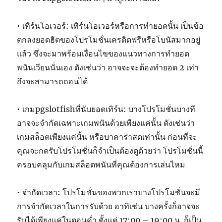
• เทิร์นโอเวอร์: เทิร์นโอเวอร์หรือการทำยอดนั้น เป็นข้อ
ตกลงยอดฮิตของโปรโมชั่นเครดิตฟรีหรือโบนัสมากอยู่
แล้ว ซึ่งจะมาพร้อมเงื่อนไขของแนวทางการทำยอด
พนันเวียนนั่นเอง ดังเช่นว่า อาจจะจะต้องทำยอด 2 เท่า
ถึงจะสามารถถอนได้
• เกมpgslotfishที่นับยอดเทิร์น: บางโปรโมชั่นบางที
อาจจะจำกัดเฉพาะเกมพนันด้วยเพียงแค่นั้น ดังเช่นว่า
เกมสล็อตเพียงแค่นั้น หรือบาคาร่าสดเท่านั้น ก่อนที่จะ
คุณจะกดรับโปรโมชั่นก็จำเป็นต้องดูด้วยว่า โปรโมชั่นนี้
ครอบคลุมกับเกมสล็อตพนันที่คุณต้องการเล่นไหม
• จำกัดเวลา: โปรโมชั่นของพวกเราบางโปรโมชั่นจะมี
การจำกัดเวลาในการรับด้วย อาทิเช่น บางครั้งก็อาจจะ
รับได้เพียงแค่ในตอนค่ำ ตั้งแต่ 17:00 – 19:00 น. ก็เป็น