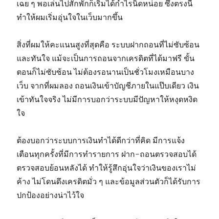
เฉย ๆ พอเล่นไปสักพักก็เริ่มได้กำไรนิดหน่อย ซึ่งตรงนี้
ทำให้ผมเริ่มอุ่นใจในเว็บมากขึ้น
สิ่งที่ผมให้คะแนนสูงที่สุดคือ ระบบฝากถอนที่ไม่ซับซ้อน
และทันใจ แม้จะเป็นการถอนจากเครดิตที่ได้มาฟรี ขั้น
ตอนก็ไม่ซับซ้อน ไม่ต้องรอนานเป็นชั่วโมงเหมือนบาง
เว็บ จากที่ผมลอง ถอนเงินเข้าบัญชีภายในแป๊บเดียว เงิน
เข้าทันใจจริง ไม่มีการบอกว่าระบบมีปัญหาให้หงุดหงิด
ใจ
ต้องบอกว่าระบบการเงินทำได้ดีกว่าที่คิด มีการแจ้ง
เตือนทุกครั้งที่มีการทำรายการ ฝาก-ถอนตรวจสอบได้
ตรวจสอบย้อนหลังได้ ทำให้รู้สึกอุ่นใจว่าเงินของเราไม่
ค้าง ไม่โดนดึงเครดิตมั่ว ๆ และข้อมูลส่วนตัวก็ได้รับการ
ปกป้องอย่างน่าไว้ใจ