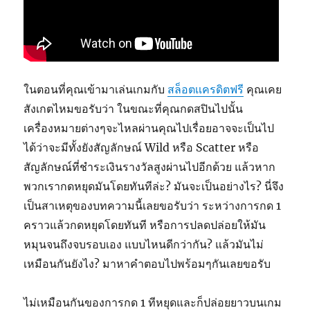
ในตอนที่คุณเข้ามาเล่นเกมกับ
สล็อตเเครดิตฟรี
คุณเคย
สังเกตไหมขอรับว่า ในขณะที่คุณกดสปินไปนั้น
เครื่องหมายต่างๆจะไหลผ่านคุณไปเรื่อยอาจจะเป็นไป
ได้ว่าจะมีทั้งยังสัญลักษณ์ Wild หรือ Scatter หรือ
สัญลักษณ์ที่ชำระเงินรางวัลสูงผ่านไปอีกด้วย แล้วหาก
พวกเรากดหยุดมันโดยทันทีล่ะ? มันจะเป็นอย่างไร? นี่จึง
เป็นสาเหตุของบทความนี้เลยขอรับว่า ระหว่างการกด 1
คราวแล้วกดหยุดโดยทันที หรือการปลดปล่อยให้มัน
หมุนจนถึงจบรอบเอง แบบไหนดีกว่ากัน? แล้วมันไม่
เหมือนกันยังไง? มาหาคำตอบไปพร้อมๆกันเลยขอรับ
ไม่เหมือนกันของการกด 1 ทีหยุดและก็ปล่อยยาวบนเกม