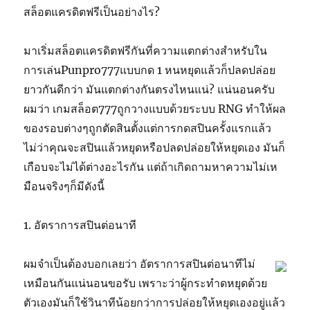
สล็อตแครดิตฟรีเป็นอย่างไร?
มาเริ่มสล็อตเเครดิตฟรีกันที่ความแตกต่างสำหรับใน
การเล่นPunpro777แบบกด 1 หนหยุดแล้วก็ปลดปล่อย
ยาวกันดีกว่า มันแตกต่างกันตรงไหนแน่? แน่นอนครับ
ผมว่า เกมสล็อต777ถูกวางแบบด้วยระบบ RNG ทำให้ผล
ของรอบต่างๆถูกตัดสินตั้งแต่การกดสปินครั้งแรกแล้ว
ไม่ว่าคุณจะสปินแล้วหยุดหรือปลดปล่อยให้หยุดเอง มันก็
เกือบจะไม่ได้ต่างอะไรกัน แต่ถ้าเกิดถามหาความไม่เห
มือนจริงๆก็มีดังนี้
1. อัตราการสปินต่อนาที
ผมจำเป็นต้องบอกเลยว่า อัตราการสปินต่อนาทีไม่
เหมือนกันแน่นอนขอรับ เพราะว่าผู้กระทำดหยุดด้วย
ตัวเองมันก็ใช้วินาทีน้อยกว่าการปล่อยให้หยุดเองอยู่แล้ว