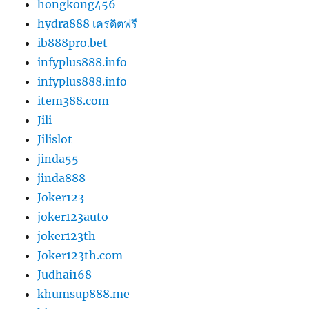
hongkong456
hydra888 เครดิตฟรี
ib888pro.bet
infyplus888.info
infyplus888.info
item388.com
Jili
Jilislot
jinda55
jinda888
Joker123
joker123auto
joker123th
Joker123th.com
Judhai168
khumsup888.me