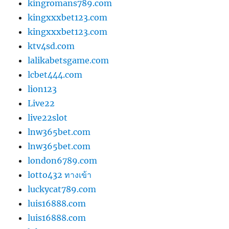
kingromans789.com
kingxxxbet123.com
kingxxxbet123.com
ktv4sd.com
lalikabetsgame.com
lcbet444.com
lion123
Live22
live22slot
lnw365bet.com
lnw365bet.com
london6789.com
lotto432 ทางเข้า
luckycat789.com
luis16888.com
luis16888.com