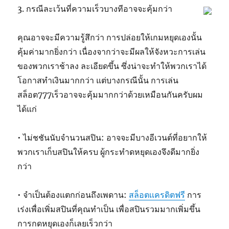
3. กรณีละเว้นที่ความเร็วบางทีอาจจะคุ้มกว่า
คุณอาจจะมีความรู้สึกว่า การปล่อยให้เกมหยุดเองนั้น
คุ้มค่ามากยิ่งกว่า เนื่องจากว่าจะมีผลให้จังหวะการเล่น
ของพวกเราช้าลง ละเอียดขึ้น ซึ่งน่าจะทำให้พวกเราได้
โอกาสทำเงินมากกว่า แต่บางกรณีนั้น การเล่น
สล็อต777เร็วอาจจะคุ้มมากกว่าด้วยเหมือนกันครับผม
ได้แก่
• ไม่ชชันนับจำนวนสปิน: อาจจะมีบางอีเวนต์ที่อยากให้
พวกเราเก็บสปินให้ครบ ผู้กระทำดหยุดเองจึงดีมากยิ่ง
กว่า
• จำเป็นต้องแตกก่อนถึงเพดาน:
สล็อตเเครดิตฟรี
การ
เร่งเพื่อเพิ่มสปินที่คุณทำเป็น เพื่อสปินรวมมากเพิ่มขึ้น
การกดหยุดเองก็เลยเร็วกว่า