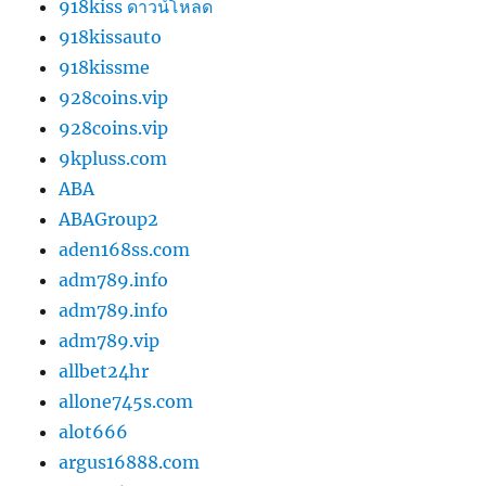
918kiss ดาวน์โหลด
918kissauto
918kissme
928coins.vip
928coins.vip
9kpluss.com
ABA
ABAGroup2
aden168ss.com
adm789.info
adm789.info
adm789.vip
allbet24hr
allone745s.com
alot666
argus16888.com