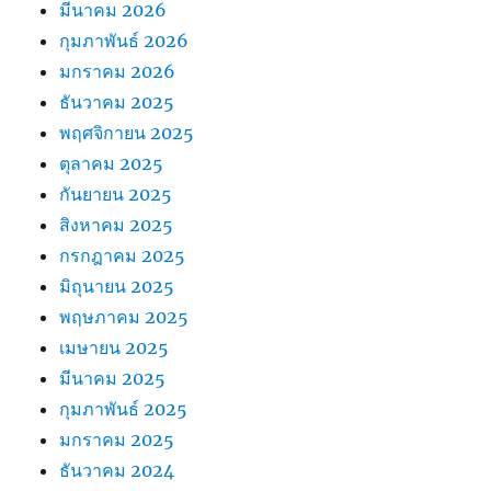
มีนาคม 2026
กุมภาพันธ์ 2026
มกราคม 2026
ธันวาคม 2025
พฤศจิกายน 2025
ตุลาคม 2025
กันยายน 2025
สิงหาคม 2025
กรกฎาคม 2025
มิถุนายน 2025
พฤษภาคม 2025
เมษายน 2025
มีนาคม 2025
กุมภาพันธ์ 2025
มกราคม 2025
ธันวาคม 2024