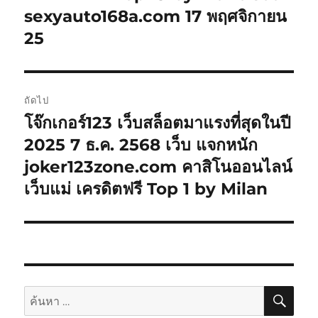
sexyauto168a.com 17 พฤศจิกายน
25
ถัดไป
โจ๊กเกอร์123 เว็บสล็อตมาแรงที่สุดในปี
เรื่อง
ต่อ
2025 7 ธ.ค. 2568 เว็บ แจกหนัก
ไป:
joker123zone.com คาสิโนออนไลน์
เว็บแม่ เครดิตฟรี Top 1 by Milan
ค้นห
ค้นหา: