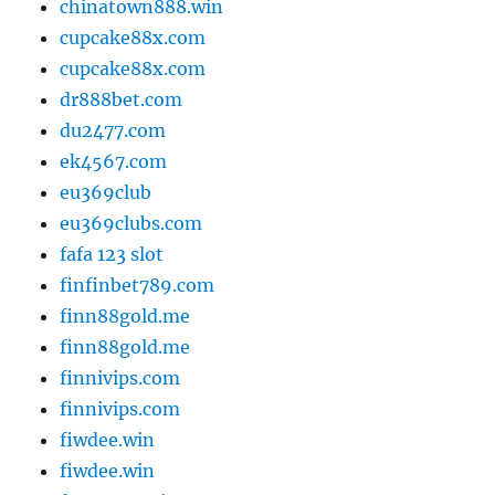
chinatown888.win
cupcake88x.com
cupcake88x.com
dr888bet.com
du2477.com
ek4567.com
eu369club
eu369clubs.com
fafa 123 slot
finfinbet789.com
finn88gold.me
finn88gold.me
finnivips.com
finnivips.com
fiwdee.win
fiwdee.win