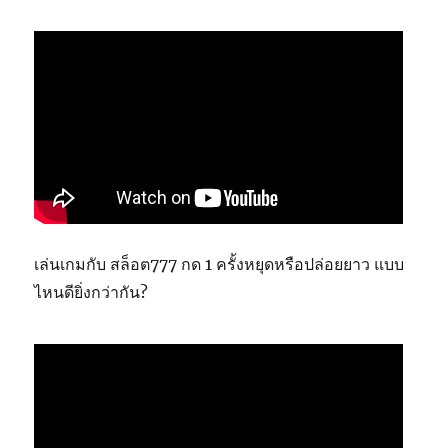
เล่นเกมกับ สล็อต777 กด 1 ครั้งหยุดหรือปล่อยยาว แบบ
ไหนดียิ่งกว่ากัน?