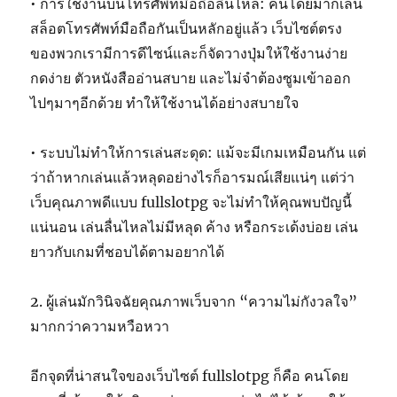
• การใช้งานบนโทรศัพท์มือถือลื่นไหล: คนโดยมากเล่น
สล็อตโทรศัพท์มือถือกันเป็นหลักอยู่แล้ว เว็บไซต์ตรง
ของพวกเรามีการดีไซน์และก็จัดวางปุ่มให้ใช้งานง่าย
กดง่าย ตัวหนังสืออ่านสบาย และไม่จำต้องซูมเข้าออก
ไปๆมาๆอีกด้วย ทำให้ใช้งานได้อย่างสบายใจ
• ระบบไม่ทำให้การเล่นสะดุด: แม้จะมีเกมเหมือนกัน แต่
ว่าถ้าหากเล่นแล้วหลุดอย่างไรก็อารมณ์เสียแน่ๆ แต่ว่า
เว็บคุณภาพดีแบบ fullslotpg จะไม่ทำให้คุณพบปัญนี้
แน่นอน เล่นลื่นไหลไม่มีหลุด ค้าง หรือกระเด้งบ่อย เล่น
ยาวกับเกมที่ชอบได้ตามอยากได้
2. ผู้เล่นมักวินิจฉัยคุณภาพเว็บจาก “ความไม่กังวลใจ”
มากกว่าความหวือหวา
อีกจุดที่น่าสนใจของเว็บไซต์ fullslotpg ก็คือ คนโดย