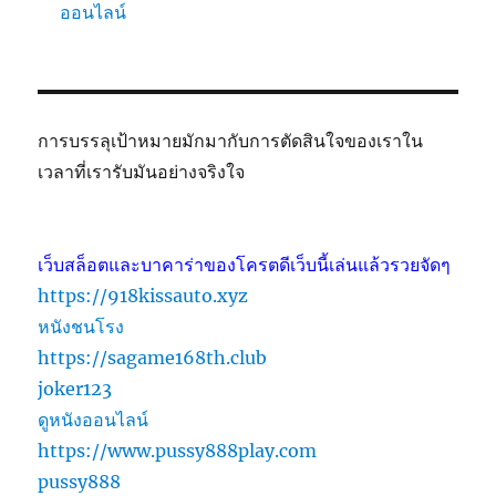
ออนไลน์
การบรรลุเป้าหมายมักมากับการตัดสินใจของเราใน
เวลาที่เรารับมันอย่างจริงใจ
เว็บสล็อตและบาคาร่าของโครตดีเว็บนี้เล่นแล้วรวยจัดๆ
https://918kissauto.xyz
หนังชนโรง
https://sagame168th.club
joker123
ดูหนังออนไลน์
https://www.pussy888play.com
pussy888