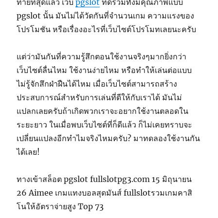
ท้ายที่สุดแล้ว เว็บ
pgslot
ที่ดีรวมทั้งมีคุณภาพแบบ
pgslot นั้น มันไม่ได้วัดกันที่จำนวนเกม ความแรงของ
โปรโมชัน หรือเรื่องอะไรที่เว็บไซต์โปรโมทเลยนะครับ
แต่ว่ามันกันที่ความรู้สึกตอนใช้งานจริงๆมากยิ่งกว่า
เว็บไซต์ลื่นไหม ใช้งานง่ายไหม หรือทำให้เล่นต่อแบบ
ไม่รู้จักสึกฝ่าฝืนได้ไหม เมื่อเว็บไซต์สามารถสร้าง
ประสบการณ์สำหรับการเล่นที่ดีให้กับเราได้ มันไม่
แปลกเลยครับถ้าเกิดพวกเราจะอยากใช้งานตลอดใน
ระยะยาว ในเมื่อพบเว็บไซต์ที่ก็ดีแล้ว ก็ไม่เคยทราบจะ
เปลี่ยนแปลงอีกทำไมจริงไหมครับ? มาทดลองใช้งานกัน
ได้เลย!
ทางเข้าสล็อต pgslot fullslotpg3.com 15 มิถุนายน
26 Aimee เกมแทงบอลสุดมันส์ fullslotรวมเกมคาสิ
โนให้อัตราจ่ายสูง Top 73