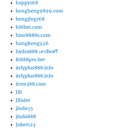
happy168
hengheng9899.com
hengjing168
hi6bet.com
hiso8888s.com
hongkong456
hydra888 เครดิตฟรี
ib888pro.bet
infyplus888.info
infyplus888.info
item388.com
Jili
Jilislot
jinda55
jinda888
Joker123