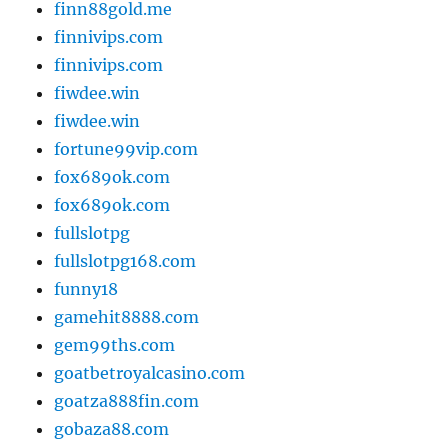
finn88gold.me
finnivips.com
finnivips.com
fiwdee.win
fiwdee.win
fortune99vip.com
fox689ok.com
fox689ok.com
fullslotpg
fullslotpg168.com
funny18
gamehit8888.com
gem99ths.com
goatbetroyalcasino.com
goatza888fin.com
gobaza88.com