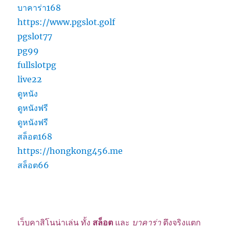
บาคาร่า168
https://www.pgslot.golf
pgslot77
pg99
fullslotpg
live22
ดูหนัง
ดูหนังฟรี
ดูหนังฟรี
สล็อต168
https://hongkong456.me
สล็อต66
เว็บคาสิโนน่าเล่น ทั้ง
สล็อต
และ
บาคาร่า
ตึงจริงแตก