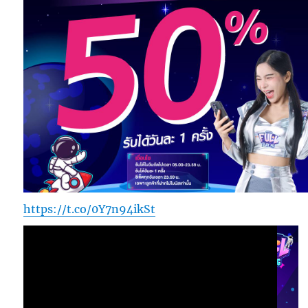
https://t.co/0Y7n94ikSt