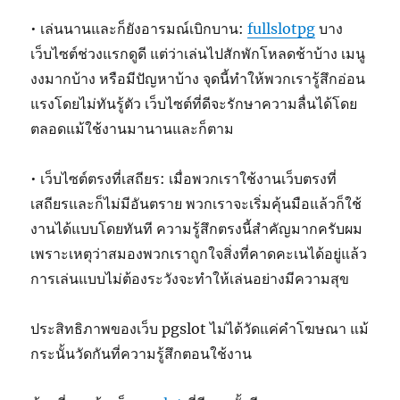
• เล่นนานและก็ยังอารมณ์เบิกบาน:
fullslotpg
บาง
เว็บไซต์ช่วงแรกดูดี แต่ว่าเล่นไปสักพักโหลดช้าบ้าง เมนู
งงมากบ้าง หรือมีปัญหาบ้าง จุดนี้ทำให้พวกเรารู้สึกอ่อน
แรงโดยไม่ทันรู้ตัว เว็บไซต์ที่ดีจะรักษาความลื่นได้โดย
ตลอดแม้ใช้งานมานานและก็ตาม
• เว็บไซต์ตรงที่เสถียร: เมื่อพวกเราใช้งานเว็บตรงที่
เสถียรและก็ไม่มีอันตราย พวกเราจะเริ่มคุ้นมือแล้วก็ใช้
งานได้แบบโดยทันที ความรู้สึกตรงนี้สำคัญมากครับผม
เพราะเหตุว่าสมองพวกเราถูกใจสิ่งที่คาดคะเนได้อยู่แล้ว
การเล่นแบบไม่ต้องระวังจะทำให้เล่นอย่างมีความสุข
ประสิทธิภาพของเว็บ pgslot ไม่ได้วัดแค่คำโฆษณา แม้
กระนั้นวัดกันที่ความรู้สึกตอนใช้งาน