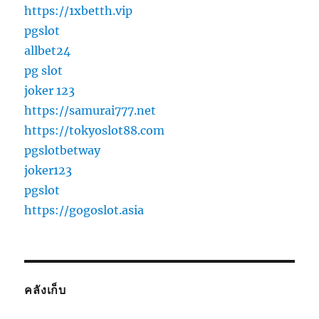
https://1xbetth.vip
pgslot
allbet24
pg slot
joker 123
https://samurai777.net
https://tokyoslot88.com
pgslotbetway
joker123
pgslot
https://gogoslot.asia
คลังเก็บ