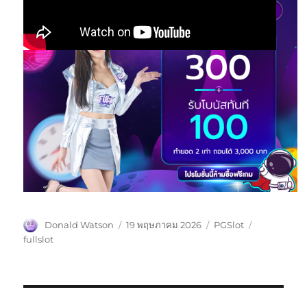
ผู้
เขียน
หมวด
ป้าย
Donald Watson
19 พฤษภาคม 2026
PGSlot
เขียน
เมื่อ
หมู่
กำกับ
fullslot
แนะแนว