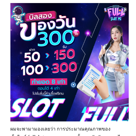
ผมจะพามามองเลยว่า การประมาณคุณภาพของ