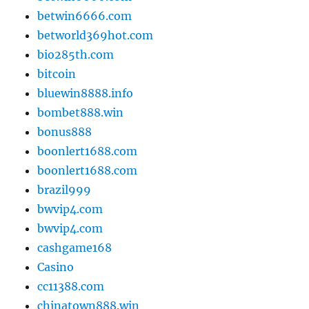
betwin6666.com
betworld369hot.com
bio285th.com
bitcoin
bluewin8888.info
bombet888.win
bonus888
boonlert1688.com
boonlert1688.com
brazil999
bwvip4.com
bwvip4.com
cashgame168
Casino
cc11388.com
chinatown888.win