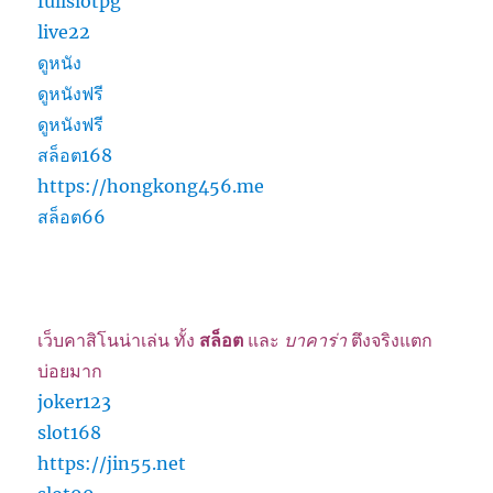
fullslotpg
live22
ดูหนัง
ดูหนังฟรี
ดูหนังฟรี
สล็อต168
https://hongkong456.me
สล็อต66
เว็บคาสิโนน่าเล่น ทั้ง
สล็อต
และ
บาคาร่า
ตึงจริงแตก
บ่อยมาก
joker123
slot168
https://jin55.net