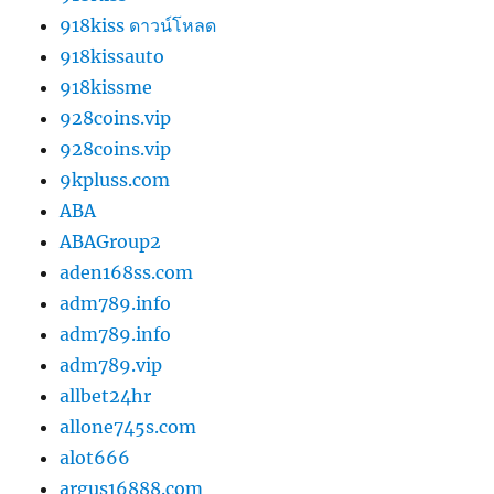
918kiss ดาวน์โหลด
918kissauto
918kissme
928coins.vip
928coins.vip
9kpluss.com
ABA
ABAGroup2
aden168ss.com
adm789.info
adm789.info
adm789.vip
allbet24hr
allone745s.com
alot666
argus16888.com