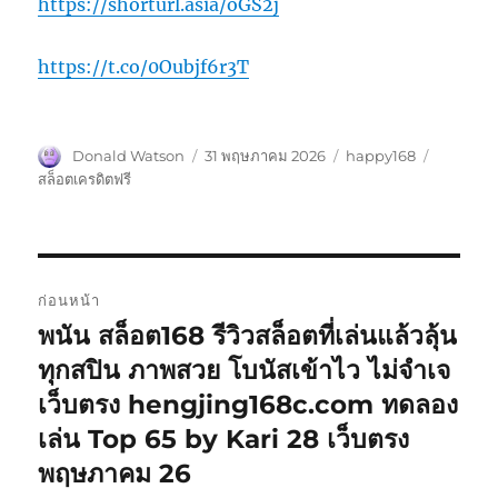
https://shorturl.asia/oGS2j
https://t.co/0Oubjf6r3T
ผู้
เขียน
หมวด
ป้าย
Donald Watson
31 พฤษภาคม 2026
happy168
เขียน
เมื่อ
หมู่
กำกับ
สล็อตเครดิตฟรี
แนะแนว
ก่อนหน้า
เรื่อง
พนัน สล็อต168 รีวิวสล็อตที่เล่นแล้วลุ้น
เรื่อง
ก่อน
ทุกสปิน ภาพสวย โบนัสเข้าไว ไม่จำเจ
หน้า:
เว็บตรง hengjing168c.com ทดลอง
เล่น Top 65 by Kari 28 เว็บตรง
พฤษภาคม 26