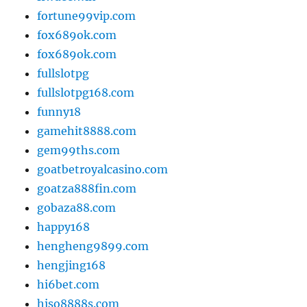
fortune99vip.com
fox689ok.com
fox689ok.com
fullslotpg
fullslotpg168.com
funny18
gamehit8888.com
gem99ths.com
goatbetroyalcasino.com
goatza888fin.com
gobaza88.com
happy168
hengheng9899.com
hengjing168
hi6bet.com
hiso8888s.com